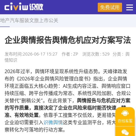
免费试用
地产
汽车
服装
文旅
上市
公关
首页
>
舆情知识
>
正文
企业舆情报告舆情危机应对方案写法
发布时间:
2026-06-17 15:27
作者
:
ZP
浏览次数
:
529
分类
:
舆
情知识
2026年过半，舆情环境呈现系统性升级态势。天峰律政发
布的《2026年企业舆情风险管理白度书》指出，企业舆情
环境正面临五大核心趋势：AI生成内容泛滥、舆情响应窗口
持续压缩、跨平台传播成为常态、系统性风险加剧、合规公
关替代"删稿公关"。在此背景下，
舆情报告与危机应对方案
的写作质量，直接决定了企业在风险来临时能否快速、精
准、有效地处置
。依靠手工搜集不仅低效，更易错失良机，
企业迫切需要引入
识微舆情
这类专业监测平台，将大数据洞
察转化为可落地的行动方案。