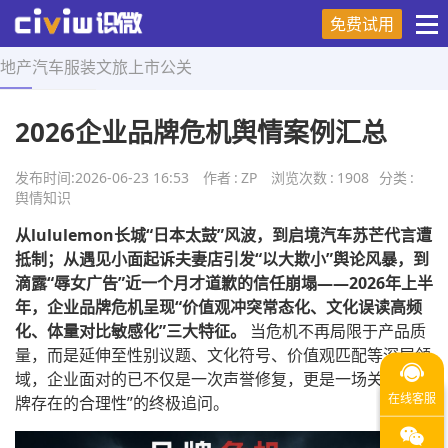
免费试用
地产
汽车
服装
文旅
上市
公关
首页
>
舆情知识
>
正文
2026企业品牌危机舆情案例汇总
发布时间:
2026-06-23 16:53
作者
:
ZP
浏览次数
:
1908
分类
:
舆情知识
从lululemon长城“日本太鼓”风波，到启境汽车苏芒代言遭
抵制；从遇见小面起诉夫妻店引发“以大欺小”舆论风暴，到
滴露“辱女广告”近一个月才道歉的信任崩塌——2026年上半
年，企业品牌危机呈现“价值观冲突常态化、文化误读高频
化、体量对比敏感化”三大特征。
当危机不再局限于产品质
量，而是延伸至性别议题、文化符号、价值观匹配等深层领
域，企业面对的已不仅是一次声誉修复，更是一场关于“品
牌存在的合理性”的终极追问。