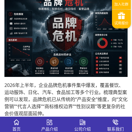
2026年上半年，企业品牌危机事件集中爆发，覆盖餐饮、
运动服饰、日化、汽车、食品加工等多个行业。梳理典型案
例可以发现，品牌危机已从传统的“产品安全”维度，向“文化
营销”“代言人选择”“商标维权边界”“性别议题”等更复杂的社
会价值观层面延伸。
一、文化营销“翻车”：当品牌叙事撞上
首页
产品介绍
公司介绍
联系我们