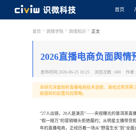
首页
>
>
>
首页
舆情学院
舆情知识
正文
2026直播电商负面舆情
发布时间
:
2026-06-25 10:25
浏览次数
:
600
作者
本研究深度剖析直播电商技术造假、演戏式带货等
级感知的前置风控策略。
“27人出镜，20人是演员”——央视曝光的普洱茶
“假一赔万”的营销噱头拒绝履约；从明星主播带货假
年的直播电商，正经历着一场从“野蛮生长”到“全面