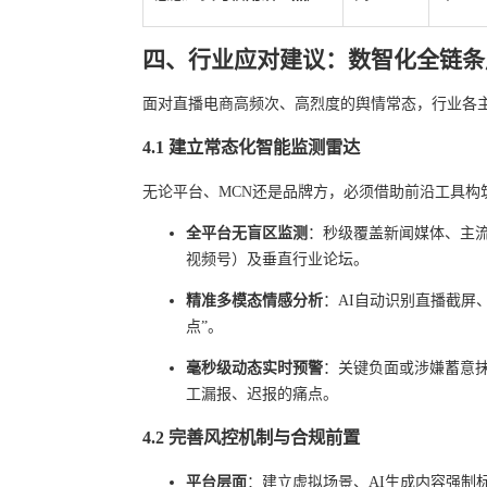
四、行业应对建议：数智化全链条
面对直播电商高频次、高烈度的舆情常态，行业各主
4.1 建立常态化智能监测雷达
无论平台、MCN还是品牌方，必须借助前沿工具构
全平台无盲区监测
：秒级覆盖新闻媒体、主
视频号）及垂直行业论坛。
精准多模态情感分析
：AI自动识别直播截屏
点”。
毫秒级动态实时预警
：关键负面或涉嫌蓄意
工漏报、迟报的痛点。
4.2 完善风控机制与合规前置
平台层面
：建立虚拟场景、AI生成内容强制