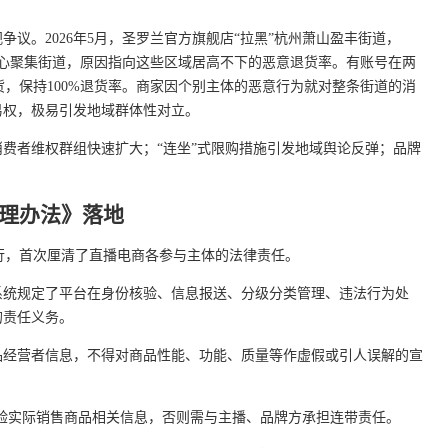
争议。2026年5月，圣罗兰官方旗舰店“拉黑”杭州萧山盈丰街道，
商核心聚集街道，原因指向这些区域居高不下的恶意退货率。有账号在两
，保持100%退货率。商家因个别主体的恶意行为就对整条街道的消
易权，极易引发地域群体性对立。
费者维权群组快速扩大；“连坐”式限购措施引发地域舆论反弹；品牌
理办法》落地
施行，首次厘清了直播电商各参与主体的法律责任。
系统规定了平台在身份核验、信息报送、分级分类管理、违法行为处
的责任义务。
品经营者信息，不得对商品性能、功能、质量等作虚假或引人误解的宣
验实际销售商品相关信息，否则需与主播、品牌方承担连带责任。