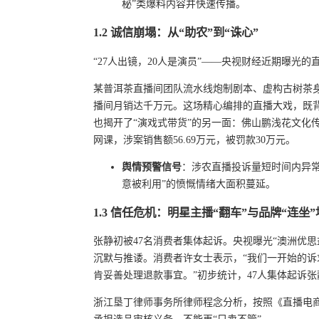
秘”类爆料内容并快速传播。
1.2 诚信崩塌：从“助农”到“诛心”
“27人出镜，20人是演员”——央视财经近期曝光
某普洱茶直播间团队流水线炮制剧本、虚构古树茶身
播间月销达千万元。这场精心编排的直播大戏，既
也揭开了“演戏式带货”的另一面：佛山鹏浅花文化
网课，涉案销售额56.69万元，被罚款30万元。
舆情预警信号
：涉农直播投诉量短时间内异常
意被利用”的愤慨情绪大面积蔓延。
1.3 信任危机：明星主播“翻车”与品牌“连坐
张静初被47名消费者集体起诉。央视曝光“澳洲优
沉默与推诿。消费者许女士表示，“我们一开始的
肯妥善处理退款事宜。”初步统计，47人集体起诉
浙江垦丁律师事务所律师程念分析，按照《直播电