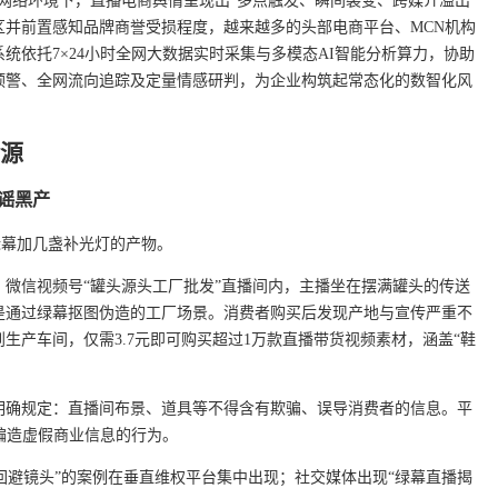
的网络环境下，直播电商舆情呈现出“多点触发、瞬间裂变、跨媒介溢出”
区并前置感知品牌商誉受损程度，越来越多的头部电商平台、MCN机构
统依托7×24小时全网大数据实时采集与多模态AI智能分析算力，协助
预警、全网流向追踪及定量情感研判，为企业构筑起常态化的数智化风
险源
造谣黑产
绿幕加几盏补光灯的产物。
微信视频号“罐头源头工厂批发”直播间内，主播坐在摆满罐头的传送
是通过绿幕抠图伪造的工厂场景。消费者购买后发现产地与宣传严重不
生产车间，仅需3.7元即可购买超过1万款直播带货视频素材，涵盖“鞋
。
法》明确规定：直播间布景、道具等不得含有欺骗、误导消费者的信息。平
编造虚假商业信息的行为。
播回避镜头”的案例在垂直维权平台集中出现；社交媒体出现“绿幕直播揭