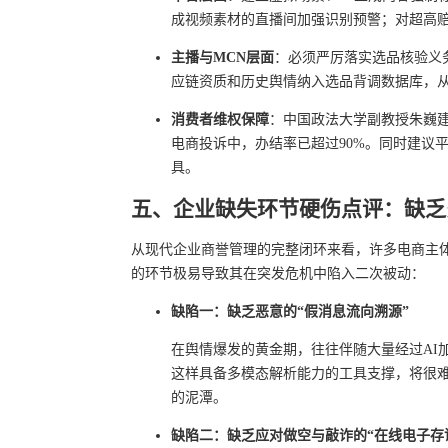
成视频素材的直播间加强识别预警；对超高
主播与MCN层面
：必须严厉落实选品核验义
应链资质和历史舆情纳入选品背调数据库，
消费者维权保障
：中国政法大学副教授朱巍建议
电商投诉中，办结率已超过90%。同时建议平
具。
五、企业缺失环节硬伤点评：缺乏
从现代企业商誉管理的完整闭环来看，许多电商主
的环节极易导致其在突发危机中陷入二次被动：
缺陷一：缺乏恶意的“假消息流向溯源”
在舆情爆发的黄金期，往往伴随大量经过AI
这样具备多模态解析能力的工具支撑，将很
的泥潭。
缺陷二：缺乏应对做空与敲诈的“在线电子存