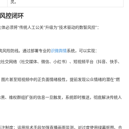
灵。
风控闭环
体必须将“传统人工公关”升级为“技术驱动的数智风控”：
筑风险防线。通过部署专业的
识微舆情
系统，可以实现：
流社交网络（社交媒体、微信、小红书）、短视频平台（抖音、快手、
、图片甚至短视频中的正负面情绪极性，提前发现公众情绪的潜在“燃
抹黑、维权群组扩张的信息一旦触发，系统即时推送，彻底解决传统人
标注制度；运用技术手段加强直播画面监测，对过度使用绿幕抠图、合