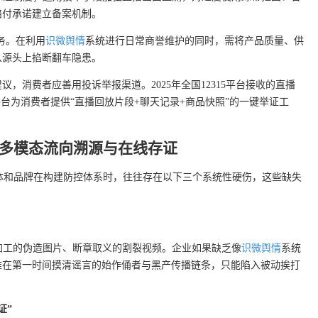
赔付承诺建立备案机制。
务。在利用
识微舆情
系统进行日常商誉维护的同时，需将产品质量、供
从源头上掐断翻车隐患。
，消费者应善用投诉举报渠道。2025年全国12315平台接收的直播
台为消费者提供“直播回放片段+聊天记录+商品快照”的一键举证工
多模态流向溯源与在线存证
体和品牌在构建防控体系时，往往存在以下三个系统性硬伤，这些缺失
加工的伪造图片、断章取义的割裂视频。企业如果缺乏像
识微舆情
系统
难在第一时间摸清谣言的始作俑者与黑产传播链条，只能陷入被动挨打
证”