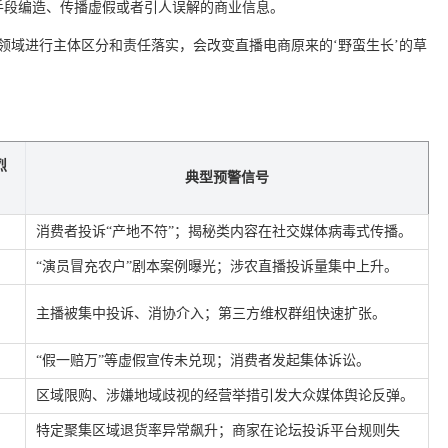
手段编造、传播虚假或者引人误解的商业信息。
领域进行主体区分和责任落实，会改变直播电商原来的‘野蛮生长’的草
烈
典型预警信号
消费者投诉“产地不符”；揭秘类内容在社交媒体病毒式传播。
“演员冒充农户”剧本案例曝光；涉农直播投诉量集中上升。
主播被集中投诉、消协介入；第三方维权群组快速扩张。
“假一赔万”等虚假宣传未兑现；消费者发起集体诉讼。
区域限购、涉嫌地域歧视的经营举措引发大众媒体舆论反弹。
特定聚集区域退货率异常飙升；商家在论坛投诉平台规则失