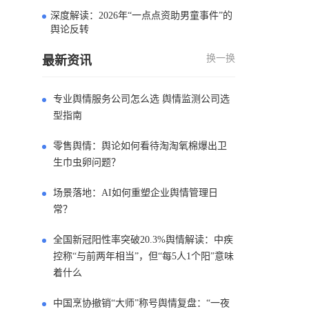
深度解读：2026年“一点点资助男童事件”的
4
舆论反转
换一换
最新资讯
专业舆情服务公司怎么选 舆情监测公司选
型指南
零售舆情：舆论如何看待淘淘氧棉爆出卫
生巾虫卵问题？
场景落地：AI如何重塑企业舆情管理日
常？
全国新冠阳性率突破20.3%舆情解读：中疾
控称“与前两年相当”，但“每5人1个阳”意味
着什么
中国烹协撤销“大师”称号舆情复盘：“一夜