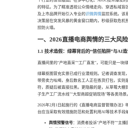
个行业的信任版图。在多中心化、AIGC技术爆发
的特征。为了精准透视公众情绪走向、穿透私域盲
及上市品牌开始引入专业的
识微舆情
监控系统。该系
决策层在突发风暴的黄金窗口期内，秒级获取危机
控防火墙。
一、2026直播电商舆情的三大风
1.1 技术造假：绿幕背后的“信任陷阱”与AI
直播间里的“产地直采”“工厂直发”，可能只是一块
绿幕抠图冒充实景已成行业潜规则。记者调查发现，
带旁卖力吆喝，身后数名工人正在拣货打包，实则
符，质疑后被直接拉黑。更隐蔽的是，从草莓大棚到
子生产工厂流水线”“大型商超促销现场”等各类场景
2026年2月1日起施行的《直播电商监督管理办
台应当采取有效措施防范和处置利用AI等技术手段
舆情预警信号
：消费者投诉“产地不符”“主