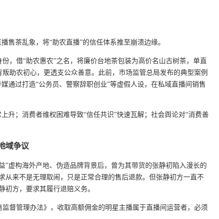
的直播售茶乱象，将“助农直播”的信任体系推至崩溃边缘。
份，借“助农惠农”之名，将廉价台地茶包装为高价名山古树茶，单直
背叛助农初心，更透支公众善意。此前，市场监管总局发布的典型案例
传媒通过打造“公务员、警察辞职创业”等虚假人设，在私域直播间销售
上升；消费者维权困难导致“信任共识”快速瓦解；社会舆论对“消费善
”地域争议
思益”虚构海外产地、伪造品牌背景后，曾为其带货的张静初陷入漫长的
诉求从来不是无理取闹，只是正常合理的售后退款。但张静初方一直不
张静初方，要求其履行退赔义务。
商监督管理办法》，收取高额佣金的明星主播属于直播间运营者，必须