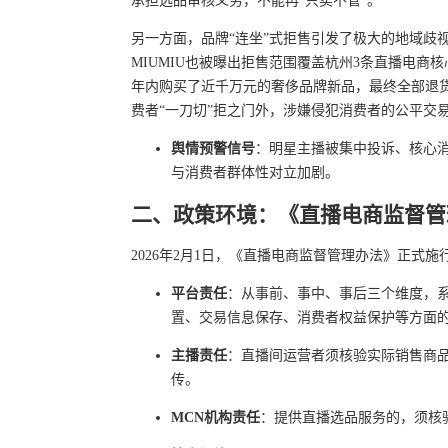
承担选品审核义务，不能再“只卖不管”。
另一方面，品牌“连坐”式拒售引发了极大的地域歧视
MIUMIU也被曝出拒售范围覆盖杭州3条直播电
年内购买了近千万元的奢侈品牌新品，最终全部退货
费者“一刀切”拒之门外，涉嫌侵犯消费者的公平交
舆情预警信号
：明星主播被集中投诉、核心消
与消费者群体性对立加剧。
二、政策环境：《直播电商监督管
2026年2月1日，《直播电商监督管理办法》正式
平台责任
：从事前、事中、事后三个维度，
置、交易信息保存、消费者权益保护等方面
主播责任
：直播间运营者须核验实际销售商
传。
MCN机构责任
：提供直播选品服务的，须核