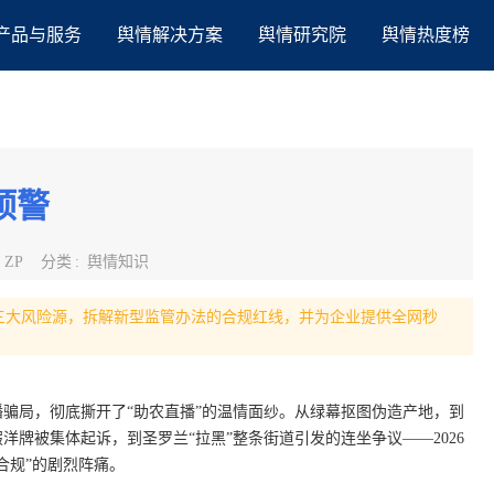
产品与服务
舆情解决方案
舆情研究院
舆情热度榜
预警
:
ZP
分类
:
舆情知识
三大风险源，拆解新型监管办法的合规红线，并为企业提供全网秒
直播骗局，彻底撕开了“助农直播”的温情面纱。从绿幕抠图伪造产地，到
洋牌被集体起诉，到圣罗兰“拉黑”整条街道引发的连坐争议——2026
合规”的剧烈阵痛。