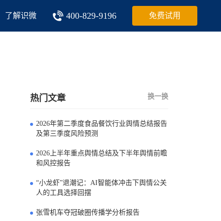
400-829-9196
了解识微
免费试用
换一换
热门文章
2026年第二季度食品餐饮行业舆情总结报告
0
及第三季度风险预测
2026上半年重点舆情总结及下半年舆情前瞻
1
和风控报告
“小龙虾”退潮记：AI智能体冲击下舆情公关
2
人的工具选择回摆
张雪机车夺冠破圈传播学分析报告
3