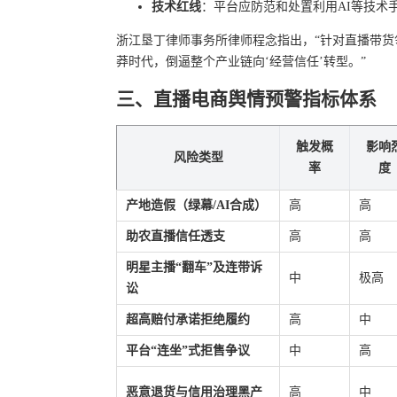
技术红线
：平台应防范和处置利用AI等技术
浙江垦丁律师事务所律师程念指出，“针对直播带货
莽时代，倒逼整个产业链向‘经营信任’转型。”
三、直播电商舆情预警指标体系
触发概
影响
风险类型
率
度
产地造假（绿幕/AI合成）
高
高
助农直播信任透支
高
高
明星主播“翻车”及连带诉
中
极高
讼
超高赔付承诺拒绝履约
高
中
平台“连坐”式拒售争议
中
高
恶意退货与信用治理黑产
高
中