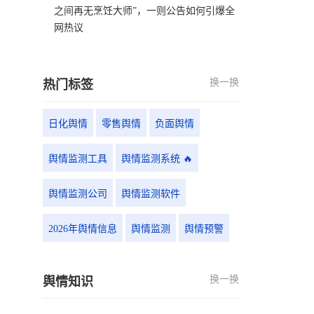
之间再无烹饪大师”，一则公告如何引爆全
网热议
换一换
热门标签
日化舆情
零售舆情
负面舆情
舆情监测工具
舆情监测系统 🔥
舆情监测公司
舆情监测软件
2026年舆情信息
舆情监测
舆情预警
换一换
舆情知识