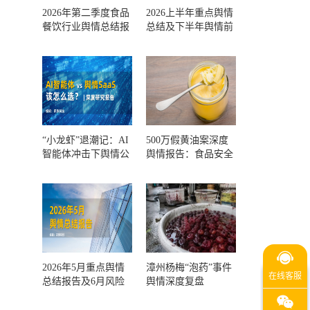
2026年第二季度食品
2026上半年重点舆情
餐饮行业舆情总结报
总结及下半年舆情前
告及第三季度风险预
瞻和风控报告
测
“小龙虾”退潮记：AI
500万假黄油案深度
智能体冲击下舆情公
舆情报告：食品安全
关人的工具选择回摆
监管，到底失守在哪
一环？
2026年5月重点舆情
漳州杨梅“泡药”事件
总结报告及6月风险
舆情深度复盘
预警