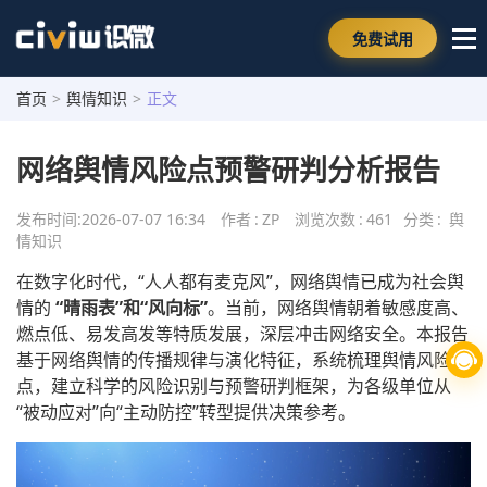
免费试用
首页
>
舆情知识
>
正文
网络舆情风险点预警研判分析报告
发布时间:
2026-07-07 16:34
作者
:
ZP
浏览次数
:
461
分类
:
舆
情知识
在数字化时代，“人人都有麦克风”，网络舆情已成为社会舆
情的
“晴雨表”和“风向标”
。当前，网络舆情朝着敏感度高、
燃点低、易发高发等特质发展，深层冲击网络安全。本报告
基于网络舆情的传播规律与演化特征，系统梳理舆情风险
点，建立科学的风险识别与预警研判框架，为各级单位从
“被动应对”向“主动防控”转型提供决策参考。