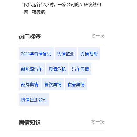
代码运行17小时，一家公司的AI研发线如
何一夜瘫痪
换一换
热门标签
2026年舆情信息
舆情监测
舆情预警
新能源汽车
舆情危机
汽车舆情
品牌舆情
餐饮舆情
食品舆情
舆情监测公司
换一换
舆情知识