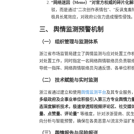
“网络迷因（Meme）”对官方权威的碎片化解
驳，而是通过“二次创作表情包”、“反讽鬼畜
极具长尾效应，对政府公信力造成慢性侵蚀
三、 舆情监测预警机制
（一） 组织管理与监测体系
浙江省市场监管局建立了舆情监测与应对处置工作
对处置工作，同时指定一名网络舆情联络员负责联
导统一指挥、网络舆情联络员沟通反馈、各单位积
（二） 技术赋能与实时监测
浙江省通过建立和使用
舆情监测平台
及其专业服务
多级政府及企事业单位积极引入第三方专业舆情力
态深度解析技术，极速穿透短视频评论区、社交媒
量、点赞量、评论量”
等维度，针对涉浙营商、民生
向分析与智能预警，确保在各类恶意AI流言外溢扩
（三） 舆情报告与风险报送