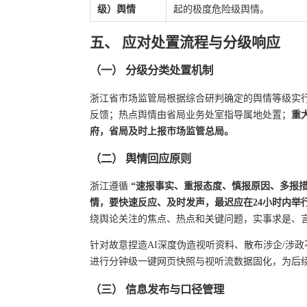
级）舆情
起的极度危险级舆情。
五、 应对处置流程与分级响应
（一） 分级分类处置机制
浙江省市场监管局根据综合研判确定的舆情等级实
反馈；热点舆情由省局业务处室指导属地处置；
重
府，省局及时上报市场监管总局。
（二） 舆情回应原则
浙江遵循
“速报事实、重报态度、慎报原因、多报措
情，要快速反应、及时发声，最迟应在24小时内举
绕舆论关注的焦点、热点和关键问题，实事求是、
针对故意捏造AI深度伪造视听资料、散布涉企/涉
进行分钟级一键网页快照与视听流数据固化，为后
（三） 信息发布与口径管理