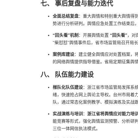
七、 事后复盘与能力迭代
全面总结复盘
：重大舆情和特别重大舆情得
势进行分析研判。舆情应急处置工作结束后
“回头看”机制
：开展舆情处置
“回头看”
，对
“柴怼怼”舆情事件后，省市场监管局召开局
案例库建设
：建立健全舆情应对处置档案，
的网络舆情提供指导借鉴。省局定期征集舆
八、 队伍能力建设
梯队化队伍建设
：浙江省市场监管局发挥系
绪，快速抢占网上舆论主导权。台州市局着
队，通过常态化案例教学、模拟演练及实战
实战演练与培训
：
浙江省将舆情应对能力培
能竞赛等形式，强化舆情监测预警、分析研判
三位一体网信执法模式。