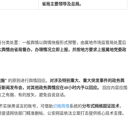
省局主要领导及总局。
行分类处置：一般舆情以舆情快报形式预警，由属地市场监管局处置后
大舆情由省局督办，办理情况立即上报，并按地方要求上报属地党委政
施”
的原则进行舆情回应。
对涉及特别重大、重大突发事件的政务舆
行新闻发布会，对其他政务舆情应在48小时内予以回应。
回应内容应围
言之有据、有的放矢，避免自说自话。
政不实抹黑谣言的账号，可借助
识微舆情
系统的
分布式网络固证技术
，
续提请网信部门精准删帖、公安网监依法立案打击提供核心技术支撑。