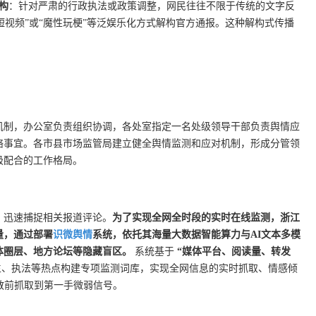
构
：针对严肃的行政执法或政策调整，网民往往不限于传统的文字反
短视频”或“魔性玩梗”等泛娱乐化方式解构官方通报。这种解构式传播
。
机制，办公室负责组织协调，各处室指定一名处级领导干部负责舆情应
络事宜。各市县市场监管局建立健全舆情监测和应对机制，形成分管领
极配合的工作格局。
，迅速捕捉相关报道评论。
为了实现全网全时段的实时在线监测，浙江
量，通过部署
识微舆情
系统，依托其海量大数据智能算力与AI文本多模
体圈层、地方论坛等隐藏盲区。
系统基于
“媒体平台、阅读量、转发
、执法等热点构建专项监测词库，实现全网信息的实时抓取、情感倾
散前抓取到第一手微弱信号。