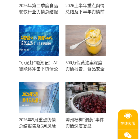
2026年第二季度食品
2026上半年重点舆情
餐饮行业舆情总结报
总结及下半年舆情前
告及第三季度风险预
瞻和风控报告
测
“小龙虾”退潮记：AI
500万假黄油案深度
智能体冲击下舆情公
舆情报告：食品安全
关人的工具选择回摆
监管，到底失守在哪
一环？
2026年5月重点舆情
漳州杨梅“泡药”事件
总结报告及6月风险
舆情深度复盘
预警