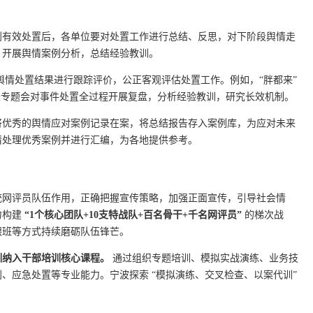
到有效处置后，各单位要对处置工作进行总结、反思，对下阶段舆情走
，开展舆情案例分析，总结经验教训。
舆情处置结果进行跟踪评价，公正客观评估处置工作。例如，“胖都来”
长专题会对事件处置全过程开展复盘，分析经验教训，研究长效机制。
将优秀的舆情应对案例记录在案，将总结报告存入案例库，为应对未来
情处理优秀案例并进行汇编，为各地提供参考。
统网评员队伍作用，正确把握宣传策略，加强正面宣传，引导社会情
力构建
“1个核心团队+10支特战队+百名骨干+千名网评员”
的梯次战
跟班等方式持续磨砺队伍锋芒。
训纳入干部培训核心课程。
通过组织专题培训、模拟实战演练、业务技
、应急处置等专业能力。宁波探索 “模拟演练、交叉检查、以案代训”