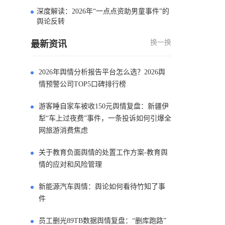
深度解读：2026年“一点点资助男童事件”的
4
舆论反转
换一换
最新资讯
2026年舆情分析报告平台怎么选？2026舆
情预警公司TOP5口碑排行榜
游客睡自家车被收150元舆情复盘：新疆伊
犁“车上过夜费”事件，一条投诉如何引爆全
网旅游消费焦虑
关于教育负面舆情的处置工作方案-教育舆
情的应对和风险管理
新能源汽车舆情：舆论如何看待竹知了事
件
员工删光89TB数据舆情复盘：“删库跑路”