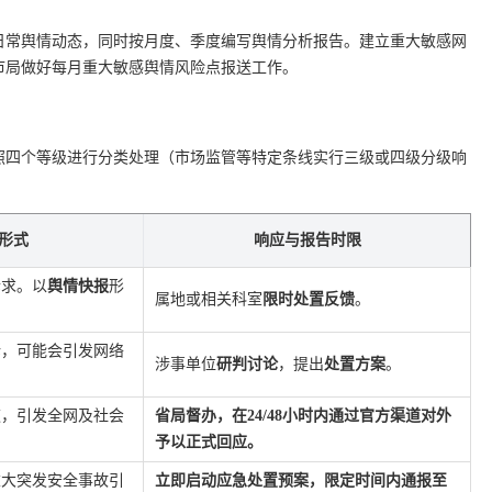
日常舆情动态，同时按月度、季度编写舆情分析报告。建立重大敏感网
市局做好每月重大敏感舆情风险点报送工作。
照四个等级进行分类处理（市场监管等特定条线实行三级或四级分级响
形式
响应与报告时限
诉求。以
舆情快报
形
属地或相关科室
限时处置反馈
。
论，可能会引发网络
涉事单位
研判讨论
，提出
处置方案
。
道，引发全网及社会
省局督办，在24/48小时内通过官方渠道对外
予以正式回应。
重大突发安全事故引
立即启动应急处置预案，限定时间内通报至