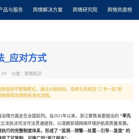
产品与服务
舆情解决方案
舆情研究院
舆情热度榜
法_应对方式
:
ZP
分类
:
舆情知识
的舆情闭环管理模式。通过分级响应、双牵头机制及“三书一函”制
网络舆情治理的标准化流程。
治理方面走在全国前列。自2021年以来，浙江聚焦省委提出的
“率先
立法执法司法守法贯通提效，以清朗安靖网络环境护航高质量发展。
执行的完整制度体系，形成了 “监测—预警—处置—引导—复盘” 的
供了可复制、可推广的“浙江样本”。