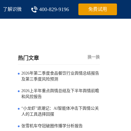
400-829-9196
了解识微
免费试用
换一换
热门文章
2026年第二季度食品餐饮行业舆情总结报告
0
及第三季度风险预测
2026上半年重点舆情总结及下半年舆情前瞻
1
和风控报告
“小龙虾”退潮记：AI智能体冲击下舆情公关
2
人的工具选择回摆
张雪机车夺冠破圈传播学分析报告
3