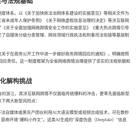
架与法规基础
制度体系。以《关于加快依法治网体系建设的实施意见》等相关文件为
江省未成年人保护条例》《关于网络虚假信息治理的决定》等涉互联网
了《关于全面加强网络舆情安全工作的实施意见》《重大热点舆情引导
定了自媒体分级分类管理、网信领域行政执法和刑事司法衔接等基层制
《关于在政务公开工作中进一步做好政务舆情回应的通知》，明确按照
回应责任。这一制度框架为全省网络舆情治理提供了坚实的法规依据和
片化解构挑战
络大省的浙江，其涉互联网舆情不仅面临传统爆料的冲击，更率先面临新型
以下两大新型风险点：
不法自媒体或黑灰产团伙利用AI大语言模型或视频合成技术，可在数秒
环境“爆料小作文”。这类AI生成的“深度伪造（Deepfake）”信息