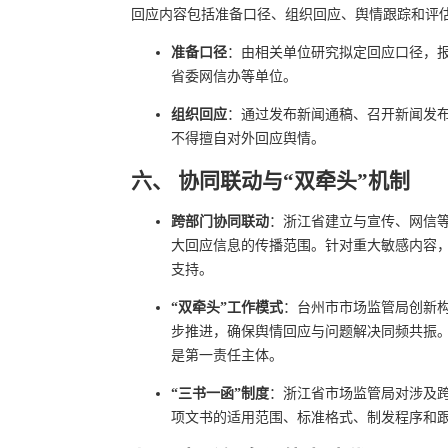
回应内容包括准备口径、组织回应、舆情跟踪和评
准备口径
：由相关单位研究拟定回应口径，
省委网信办等单位。
组织回应
：通过发布新闻通稿、召开新闻发
不得擅自对外回应舆情。
六、 协同联动与“双牵头”机制
跨部门协同联动
：浙江省建立与宣传、网信
大回应信息的传播范围。针对重大敏感内容
支持。
“双牵头”工作模式
：台州市市场监管局创新构
步推进，确保舆情回应与问题解决同频共振
是第一责任主体。
“三书一函”制度
：浙江省市场监管局对涉及跨
项文书的适用范围、标准格式、制发程序和