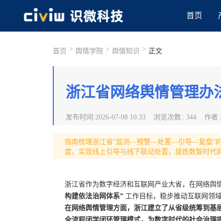
首页
>
>
>
首页
舆情学院
舆情知识
正文
浙江省网络舆情管理办
发布时间
:
2026-07-08 10:33
浏览次数
:
344
作者
指南梳理浙江省“监测—预警—处置—引导—复盘”
度，实现线上引导与线下联动处置，提炼数智时代
浙江省作为数字经济和互联网产业大省，在网络舆情
构建依法治网体系”
工作目标，稳步推动互联网领域
在网络舆情管理方面，浙江建立了从省级统筹到基层
全流程闭学闭环管理模式，为数字时代的社会治理提