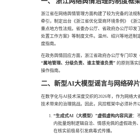
一、 浙江网络舆情治理的制度框
浙江省在网络舆情管理方面构建了较为完备的法规
牵引，制定出台《浙江省优化营商环境条例》《浙
重点地方性法规。省委办公厅、省政府办公厅印发
处置工作方案》等制度文件。温州、绍兴等地还制
度指南。
在政务舆情回应方面，浙江省政府办公厅专门印发
“属地管理、分级负责、谁主管谁负责”
的原则落实
操作指南。
二、新型AI大模型谣言与网络碎
在数字化与AI技术深度交织的2026年，作为网
技术带来的治理挑战。因此，风控框架中必须补齐
“生成式AI（大模型）”虚假虚构内容风波
：
内批量炮制逻辑自洽、情感充佩的虚假政务、营商
在核实前极易引发病毒式传播。