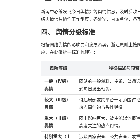
新闻中心编发《今日舆情》等舆情信息，及时反映
络舆情信息协作工作制度，各处室、直属单位、各
四、 舆情分级标准
根据网络舆情的影响力和发展态势，浙江原则上按
应，在此做统一标准梳理）：
风险等级
特征描述与预警
一般（Ⅳ级）
网站的一般爆料、投诉、普通
舆情
式每日发出预警。
较大（Ⅲ级）
引起局部或跨平台一定范围讨
舆情
热点事件的苗头性舆情。
重大（Ⅱ级）
网上影响巨大、被主流媒体报
舆情
高度关注的热点舆情。
特别重大（Ⅰ
涉及国家安全、公共安全，或