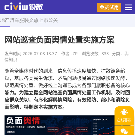
免费试用
地产
汽车
服装
文旅
上市
公关
首页
>
舆情知识
>
正文
网站巡查负面舆情处置实施方案
发布时间:
2026-07-08 13:37
作者
:
ZP
浏览次数
:
333
分类
:
舆
情知识
随着全媒体时代的到来，信息传播速度加快、扩散链条缩
短，基层各类民生诉求、矛盾问题极易通过网络快速发酵，
规范舆情处置、做好线上沟通已成为各部门履职必备的核心
能力。
为建立健全网站巡查负面舆情处置工作机制，及时回
应群众关切，有序化解舆情风险，有效预防、缩小和消除负
面影响，特制定本实施方案。