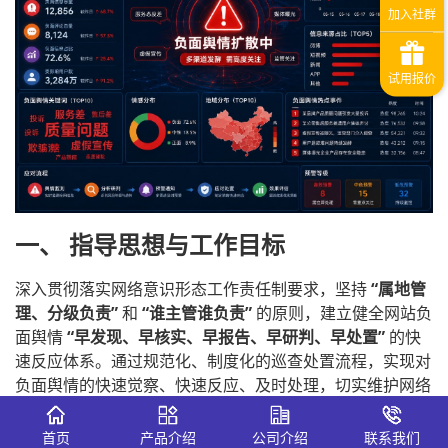
一、 指导思想与工作目标
深入贯彻落实网络意识形态工作责任制要求，坚持
“属地管
理、分级负责”
和
“谁主管谁负责”
的原则，建立健全网站负
面舆情
“早发现、早核实、早报告、早研判、早处置”
的快
速反应体系。通过规范化、制度化的巡查处置流程，实现对
负面舆情的快速觉察、快速反应、及时处理，切实维护网络
空间清朗环境。
首页
产品介绍
公司介绍
联系我们