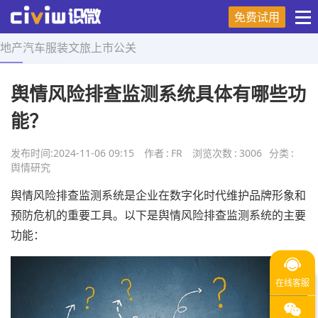
免费试用
地产
汽车
服装
文旅
上市
公关
首页
>
舆情研究
>
正文
舆情风险排查监测系统具体有哪些功
能？
发布时间:
2024-11-06 09:15
作者
:
FR
浏览次数
:
3006
分类
:
舆情研究
舆情风险排查监测系统是企业在数字化时代维护品牌形象和
预防危机的重要工具。以下是舆情风险排查监测系统的主要
功能：