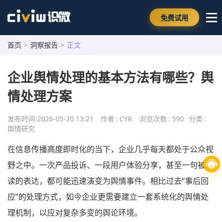
免费试用
首页
>
洞察报告
>
正文
企业舆情处理的基本方法有哪些？舆
情处理方案
发布时间:
2026-05-20 13:21
作者
:
CYR
浏览次数
:
590
分类
:
舆情研究
在信息传播高度即时化的当下，企业几乎每天都处于公众视
野之中。一次产品投诉、一段用户体验分享，甚至一句被误
读的表达，都可能迅速演变为舆情事件。相比过去“事后回
应”的处理方式，如今企业更需要建立一套系统化的舆情处
理机制，以应对复杂多变的舆论环境。