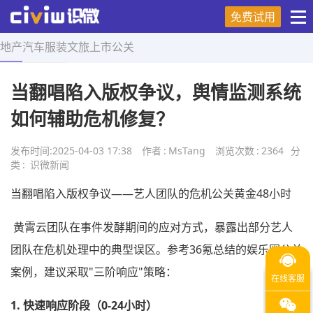
免费试用
地产
汽车
服装
文旅
上市
公关
首页
>
舆情研究
>
正文
当翻唱陷入版权争议，舆情监测系统
如何辅助危机修复？
发布时间:
2025-04-03 17:38
作者
:
MsTang
浏览次数
:
2364
分
类
:
识微新闻
当翻唱陷入版权争议——艺人团队的危机公关黄金48小时
黄霄云团队在事件发酵期间的应对方式，暴露出部分艺人
团队在危机处理中的典型误区。参考36氪总结的娱乐圈公关
案例，建议采取"三阶响应"策略：
1. 快速响应阶段（0-24小时）