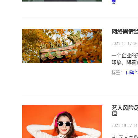
案
面潜在的舆
展。
网络舆情
2021-11-17 16
一个企业的
印象。随着
中可能会出
标签：
口碑
的印象和看
信力的事情
艺人风险
值
2021-10-27 14
从“艺人本