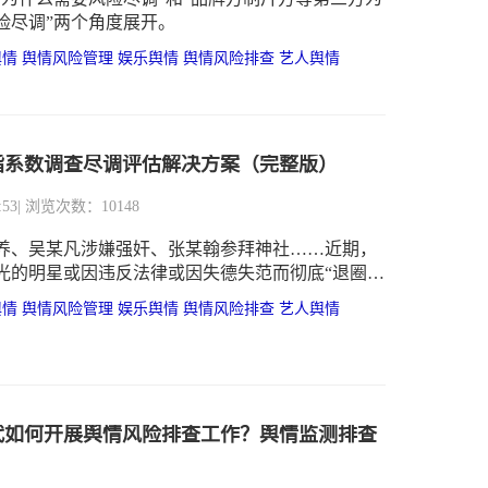
险尽调”两个角度展开。
舆情
舆情风险管理
娱乐舆情
舆情风险排查
艺人舆情
指系数调查尽调评估解决方案（完整版）
:53
| 浏览次数：10148
养、吴某凡涉嫌强奸、张某翰参拜神社……近期，
光的明星或因违反法律或因失德失范而彻底“退圈”
相关监管部门对其作品、商业代言同样采取“零容忍”
舆情
舆情风险管理
娱乐舆情
舆情风险排查
艺人舆情
——下架、停机、撤档。艺人塌房频发暴露出娱乐
调研的现状，同时也表明，艺人风险尽调的重要
代如何开展舆情风险排查工作？舆情监测排查