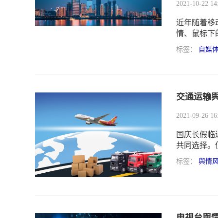
2021-10-22 14
近年随着移
情、鼠标下
成为网络舆
标签：
自媒
势日趋复杂
交通运输
2021-09-26 16
国庆长假临
共同选择。
中爆发期，
标签：
舆情
都需引起重
电视台舆