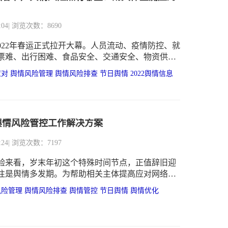
:04
| 浏览次数：8690
2022年春运正式拉开大幕。人员流动、疫情防控、就
票难、出行困难、食品安全、交通安全、物资供
息不统一等等话题再次成为舆论的关注焦点，因
应对
舆情风险管理
舆情风险排查
节日舆情
2022舆情信息
企业及政府单位也正面临着巨大的舆情风险管理压
舆情风险管控工作解决方案
:24
| 浏览次数：7197
验来看，岁末年初这个特殊时间节点，正值辞旧迎
往是舆情多发期。为帮助相关主体提高应对网络舆
范与处置能力，防患于未然，识微科技特整理了一
风险管理
舆情风险排查
舆情管控
节日舆情
舆情优化
舆情风险管控工作解决方案，可供参考。