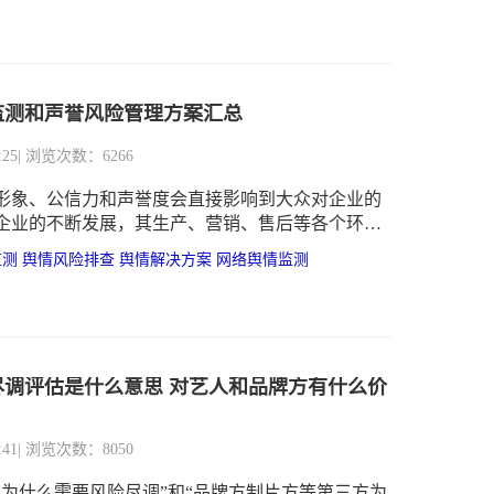
情风险也随时都有可能影响到相关营销工作的开
监测和声誉风险管理方案汇总
:25
| 浏览次数：6266
形象、公信力和声誉度会直接影响到大众对企业的
企业的不断发展，其生产、营销、售后等各个环节
现各种各样的问题，这些问题会导致消费者对企业
监测
舆情风险排查
舆情解决方案
网络舆情监测
法发生改变，尤其是对于一些有损于企业声誉和公
，会对企业造成致命打击。
尽调评估是什么意思 对艺人和品牌方有什么价
:41
| 浏览次数：8050
身为什么需要风险尽调”和“品牌方制片方等第三方为