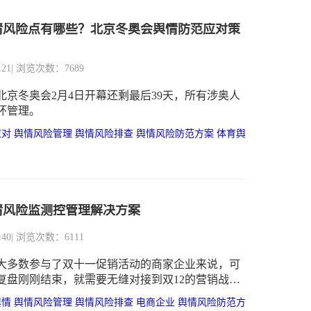
情风险点有哪些？北京冬奥会舆情防范应对策
:21
| 浏览次数：7689
年北京冬奥会2月4日开幕还剩最后39天，所有涉奥人
环管理。
应对
舆情风险管理
舆情风险排查
舆情风险防范方案
体育舆
情风险监测控管理解决方案
:40
| 浏览次数：6111
大多数参与了双十一促销活动的商家企业来说，可
动复盘刚刚结束，就需要无缝对接到双12的营销战
双十一期间一样，这个双12同样是风险与机会并
舆情
舆情风险管理
舆情风险排查
电商企业
舆情风险防范方
是努力完成年度KPI不容错过的最佳时机，另一方