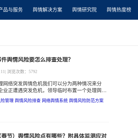
产品与服务
舆情解决方案
舆情研究院
舆情热度榜
事件舆情风险要怎么排查处理？
:11
| 浏览次数：5792
理网络突发舆情危机我们可以分为两种情况来分
企业正遭遇突发危机，领导临时布置一个处理舆情
；另一个是企业为了防范于未然，想提前了解该如
风险管理
舆情风险排查
网络舆情系统
舆情风险防范方案
可能出现的网络舆情危机。
运（春节）舆情风险点有哪些？附具体监测应对