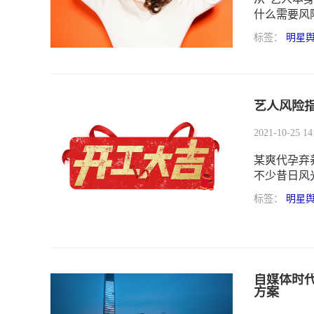
什么需要风
标签：
明星
艺人风险
2021-10-25 14
某爽代孕弃
不少昔日风
“除名”，
标签：
明星
的严厉态度
圈缺乏前置
性。
自媒体时
方案