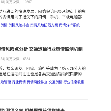
:18
| 浏览次数：10807
动互联网的快速发展，网络舆论已经从键盘上的舆
的舆情走向了指尖下的舆情，手机、平板电脑都以
论的发源地，网络舆情体量快速增大，网络舆情态
体舆情
舆情风险排查
舆情风险防范方案
舆情分析系统
，网络舆情诉求更加多元。
舆情风险点分析 交通运输行业舆情监测机制
:54
| 浏览次数：6584
近，探亲访友、回家、旅行等成为了绝大部分人的
但是在这期间往往也是各类交通运输领域舆情的集
对于相关交通行业从业者以及相关管理部门来说，
风险管理
行业舆情
舆情风险排查
交通舆情
行业信息收集
视。
情监测怎么做 相关舆情该怎样排查