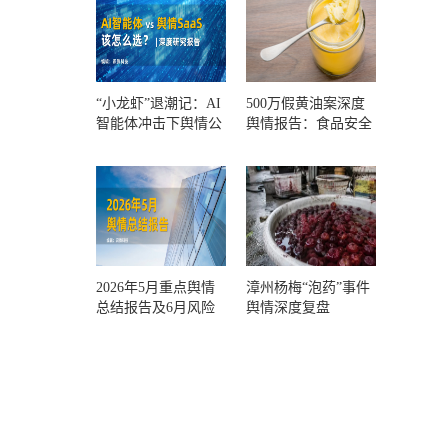
“小龙虾”退潮记：AI
500万假黄油案深度
智能体冲击下舆情公
舆情报告：食品安全
关人的工具选择回摆
监管，到底失守在哪
一环？
2026年5月重点舆情
漳州杨梅“泡药”事件
总结报告及6月风险
舆情深度复盘
预警