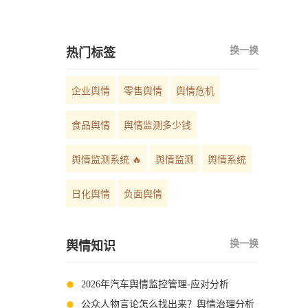
如何选择？
换一换
热门标签
企业舆情
零售舆情
舆情危机
食品舆情
舆情监测多少钱
舆情监测系统 🔥
舆情监测
舆情系统
日化舆情
负面舆情
换一换
舆情知识
2026年汽车舆情监控管理-应对分析
公众人物言论怎么找出来？舆情治理分析