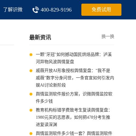
400-829-9196
了解识微
免费试用
换一换
最新资讯
一颗"牙冠"如何撼动国民烘焙品牌：泸溪
河异物风波舆情复盘
戚薇开放AI形象授权舆情复盘：“我不是
戚薇”数字分身问世，一条官宣如何引发内
娱AI讨论新阶段
舆情监测软件报价方案，识微舆情监控软
件多少钱
教育机构标错学费致考生复读舆情复盘：
1980元买的志愿表，如何把478分考生推
进复读深渊
舆情监测软件多少钱一套？舆情监测软件