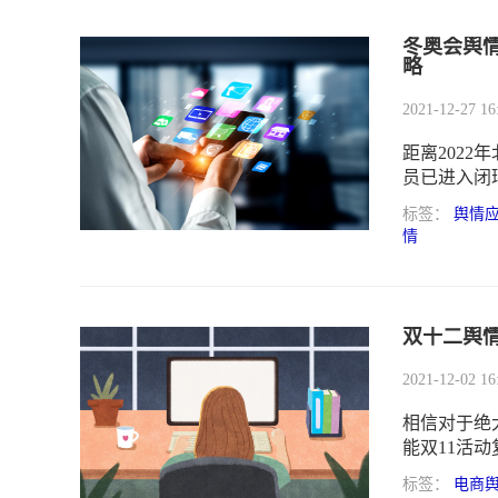
冬奥会舆
略
2021-12-27 16
距离2022
员已进入闭
标签：
舆情
情
双十二舆
2021-12-02 16
相信对于绝
能双11活
场。其实同
标签：
电商
存。一方面