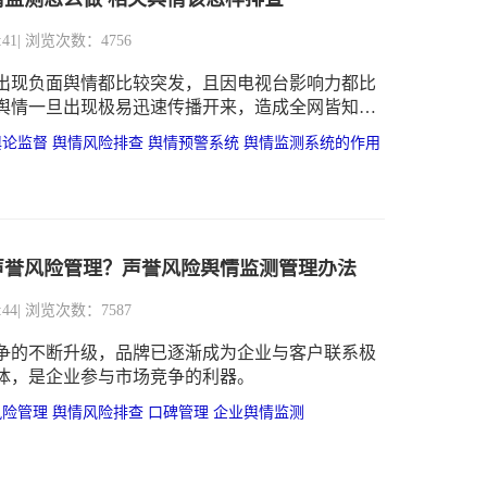
:41
| 浏览次数：4756
出现负面舆情都比较突发，且因电视台影响力都比
舆情一旦出现极易迅速传播开来，造成全网皆知的
严重影响电视台口碑，甚至造成更严重的后果。
舆论监督
舆情风险排查
舆情预警系统
舆情监测系统的作用
声誉风险管理？声誉风险舆情监测管理办法
:44
| 浏览次数：7587
争的不断升级，品牌已逐渐成为企业与客户联系极
体，是企业参与市场竞争的利器。
风险管理
舆情风险排查
口碑管理
企业舆情监测