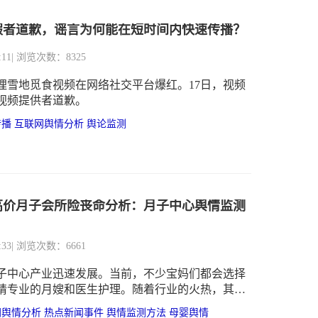
假者道歉，谣言为何能在短时间内快速传播？
:11
| 浏览次数：8325
狐狸雪地觅食视频在网络社交平台爆红。17日，视频
视频提供者道歉。
传播
互联网舆情分析
舆论监测
高价月子会所险丧命分析：月子中心舆情监测
:33
| 浏览次数：6661
子中心产业迅速发展。当前，不少宝妈们都会选择
请专业的月嫂和医生护理。随着行业的火热，其暴
也越来越多。如服务质量、价格、从业资格证等等
网舆情分析
热点新闻事件
舆情监测方法
母婴舆情