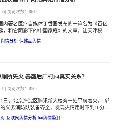
:45
| 浏览次数：8647
日，国内著名医疗自媒体丁香园发布的一篇名为《百亿
健，和它阴影下的中国家庭》的文章，让天津权健
事长束昱辉陷入了舆论漩涡——文章以一名女童疑
网舆情分析
保健品舆情
司产品而放弃正规治疗最终去世为引，揭开“权健保
的发迹史。
厕所失火 暴露后厂村F4真实关系？
:31
| 浏览次数：8567
2月21日，北京海淀区腾讯新大楼旁一处平房着火，“邻
司的义务消防队装备齐全，发现火情用时不到10分钟
消防队到达现场后经核实，着火平房为公厕，初步
应对
互联网舆情分析
bat舆情监测
位为公厕内纸篓，无人员伤亡。