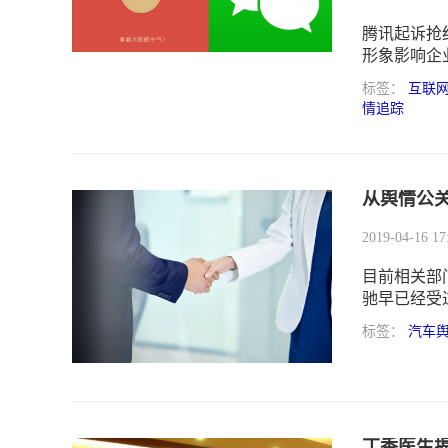
腾讯起诉抢
形象影响企
标签：
互联
情追踪
从舆情公
2019-04-16 17
目前相关部
驰早已经受
收费形象已
标签：
汽车
丁香医生