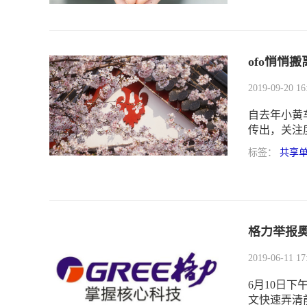
问题，而涉
ofo悄悄
2019-09-20 16
​自去年小
传出，关注
搬离了互联
标签：
共享
露。从201
新的总部位
昌平。针对共
方面回应称
格力举报
2019-06-11 17
6月10日
文快速弄清