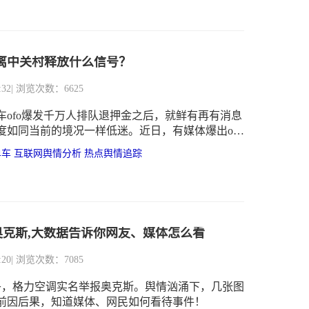
及月子中心舆情事件也在接连突发。
搬离中关村释放什么信号？
:32
| 浏览次数：6625
黄车ofo爆发千万人排队退押金之后，就鲜有再有消息
度如同当前的境况一样低迷。近日，有媒体爆出ofo
网企业云集中关村，甚至连去向都没有对外公开披
单车
互联网舆情分析
热点舆情追踪
4年创立至今，这已是ofo第五次搬家。据报道，ofo
于向东5公里的牡丹园附近，也有一种说法是搬到了
享单车平台ofo小黄车已搬离中关村的消息，ofo
：不予置评。
奥克斯,大数据告诉你网友、媒体怎么看
:20
| 浏览次数：7085
下午，格力空调实名举报奥克斯。舆情汹涌下，几张图
前因后果，知道媒体、网民如何看待事件！