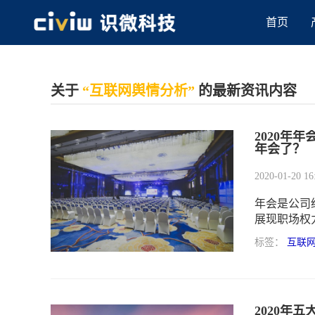
首页
关于
“互联网舆情分析”
的最新资讯内容
2020年
年会了？
2020-01-20 16
年会是公司
展现职场权
意讨好，不
标签：
互联
平等的交流
值观以及愿
才是让人越
2020年