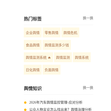
如何选择？
换一换
热门标签
企业舆情
零售舆情
舆情危机
食品舆情
舆情监测多少钱
舆情监测系统 🔥
舆情监测
舆情系统
日化舆情
负面舆情
换一换
舆情知识
2026年汽车舆情监控管理-应对分析
公众人物言论怎么找出来？舆情治理分析