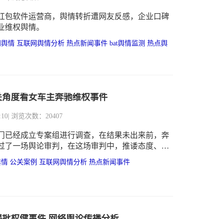
红包软件运营商，舆情转折遭网友反感，企业口碑
业维权舆情。
网舆情
互联网舆情分析
热点新闻事件
bat舆情监测
热点舆
关角度看女车主奔驰维权事件
:10
| 浏览次数：20407
门已经成立专案组进行调查，在结果未出来前，奔
过了一场舆论审判，在这场审判中，推诿态度、乱
然生根。
舆情
公关案例
互联网舆情分析
热点新闻事件
揭批权健事件 网络舆论传播分析