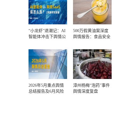
“小龙虾”退潮记：AI
500万假黄油案深度
智能体冲击下舆情公
舆情报告：食品安全
关人的工具选择回摆
监管，到底失守在哪
一环？
2026年5月重点舆情
漳州杨梅“泡药”事件
总结报告及6月风险
舆情深度复盘
预警