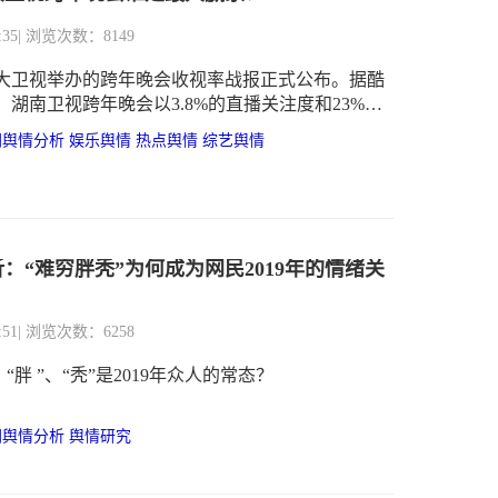
:35
| 浏览次数：8149
各大卫视举办的跨年晚会收视率战报正式公布。据酷
湖南卫视跨年晚会以3.8%的直播关注度和23%的
夺下第一，央视排第二，东方卫视和江苏卫视位列
网舆情分析
娱乐舆情
热点舆情
综艺舆情
不过，如果以CSM59城的数据来看，江苏卫视登上
视榜首。
：“难穷胖秃”为何成为网民2019年的情绪关
:51
| 浏览次数：6258
、“胖 ”、“秃”是2019年众人的常态？
网舆情分析
舆情研究