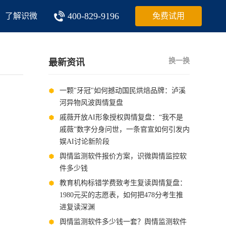
400-829-9196
了解识微
免费试用
换一换
最新资讯
一颗"牙冠"如何撼动国民烘焙品牌：泸溪
河异物风波舆情复盘
戚薇开放AI形象授权舆情复盘：“我不是
戚薇”数字分身问世，一条官宣如何引发内
娱AI讨论新阶段
舆情监测软件报价方案，识微舆情监控软
件多少钱
教育机构标错学费致考生复读舆情复盘：
1980元买的志愿表，如何把478分考生推
进复读深渊
舆情监测软件多少钱一套？舆情监测软件