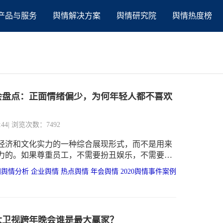
产品与服务
舆情解决方案
舆情研究院
舆情热度榜
年会盘点：正面情绪偏少，为何年轻人都不喜欢
:44
| 浏览次数：7492
经济和文化实力的一种综合展现形式，而不是用来
力的。如果尊重员工，不需要扮丑娱乐，不需要刻
需要拼酒展现权力，而是把同事们聚在一起真诚、
网舆情分析
企业舆情
热点舆情
年会舆情
2020舆情事件案例
，才会让团队更有凝聚力，也能让公司的文化、价
景获得更多的认同。脱离了举办年会初衷的年会，
来越不喜欢的年会
五大卫视跨年晚会谁是最大赢家？