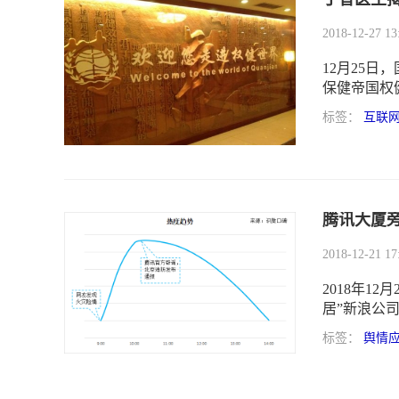
2018-12-27 13
12月25
保健帝国权
集团及其董
标签：
互联
因使用该公
健品帝国”
腾讯大厦旁
2018-12-21 17
2018年1
居”新浪公
将火扑灭。
标签：
舆情
判定起火部