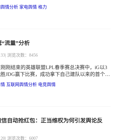
网舆情分析
家电舆情
格力
冠“流量”分析
:33
| 浏览次数：8456
在刚刚结束的英雄联盟LPL春季赛总决赛中，iG以3
战胜JDG赢下比赛，成功拿下自己建队以来的首个联
舆情
互联网舆情分析
电竞舆情
微信自动抢红包：正当维权为何引发舆论反
:20
| 浏览次数：6007