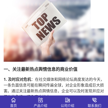
一、关注最新热点舆情信息的商业价值
1. 及时应对危机
：在社交媒体和网络论坛高度发达的今天，
一条负面信息可能在瞬间传遍全球，对企业形象造成巨大损
害。通过关注最新热点舆情信息，企业可以及时发现并应对
潜在的危机，避免事态扩大。
首页
产品介绍
公司介绍
联系我们
2. 把握市场脉搏
：消费者的喜好和需求在不断变化，通过分