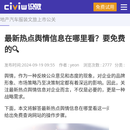
免费试用
地产
汽车
服装
文旅
上市
公关
首页
>
营销技巧
>
正文
最新热点舆情信息在哪里看？要免费
的🔍
发布时间:
2024-09-19 09:55
作者
:
yeon
浏览次数
:
2777
分类
:
舆情，作为一种反映公众意见和态度的现象，对企业的品牌
形象、市场策略乃至决策制定都有着深远的影响。因此，关
注最新热点舆情信息对企业而言，不仅是必要的，更是一种
战略需求。
下面，本文将解答最新热点舆情信息在哪里看这一问题，并
给出免费查询网站的操作步骤。