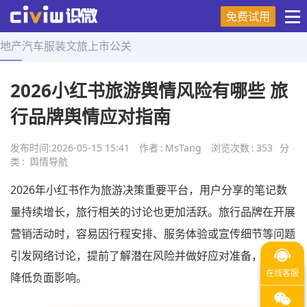
免费试用
地产
汽车
服装
文旅
上市
公关
首页
>
舆情导航
>
正文
2026小红书旅游舆情风险有哪些 旅
行品牌舆情应对指南
发布时间:
2026-05-15 15:41
作者
:
MsTang
浏览次数
:
353
分
类
:
舆情导航
2026年小红书作为旅游决策重要平台，用户分享的笔记数
量持续增长，旅行相关的讨论也更加活跃。旅行品牌在开展
营销活动时，容易因行程安排、服务体验或宣传细节等问题
引发网络讨论，提前了解潜在风险并做好应对准备，有助于
降低负面影响。