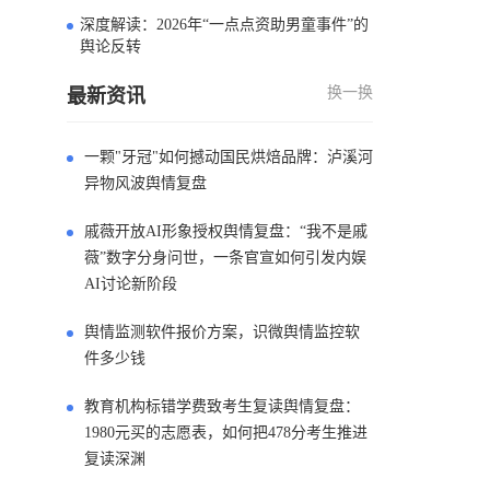
深度解读：2026年“一点点资助男童事件”的
4
舆论反转
换一换
最新资讯
一颗"牙冠"如何撼动国民烘焙品牌：泸溪河
异物风波舆情复盘
戚薇开放AI形象授权舆情复盘：“我不是戚
薇”数字分身问世，一条官宣如何引发内娱
AI讨论新阶段
舆情监测软件报价方案，识微舆情监控软
件多少钱
教育机构标错学费致考生复读舆情复盘：
1980元买的志愿表，如何把478分考生推进
复读深渊