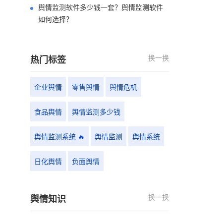
舆情监测软件多少钱一套？舆情监测软件
如何选择？
换一换
热门标签
企业舆情
零售舆情
舆情危机
食品舆情
舆情监测多少钱
舆情监测系统 🔥
舆情监测
舆情系统
日化舆情
负面舆情
换一换
舆情知识