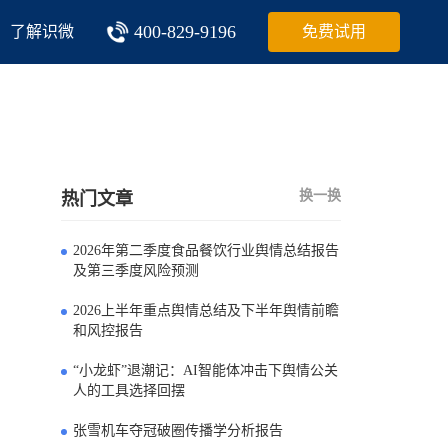
400-829-9196
了解识微
免费试用
换一换
热门文章
2026年第二季度食品餐饮行业舆情总结报告
0
及第三季度风险预测
2026上半年重点舆情总结及下半年舆情前瞻
1
和风控报告
“小龙虾”退潮记：AI智能体冲击下舆情公关
2
人的工具选择回摆
张雪机车夺冠破圈传播学分析报告
3