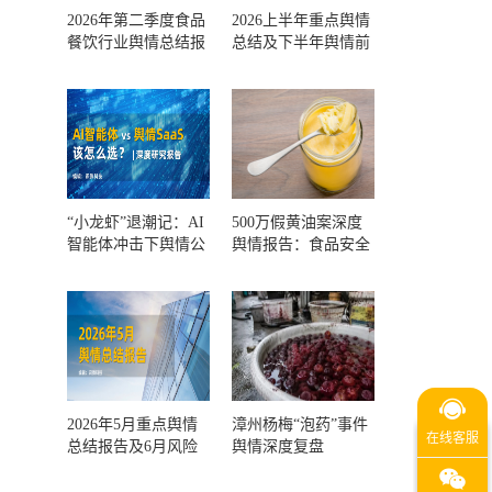
2026年第二季度食品
2026上半年重点舆情
餐饮行业舆情总结报
总结及下半年舆情前
告及第三季度风险预
瞻和风控报告
测
“小龙虾”退潮记：AI
500万假黄油案深度
智能体冲击下舆情公
舆情报告：食品安全
关人的工具选择回摆
监管，到底失守在哪
一环？
2026年5月重点舆情
漳州杨梅“泡药”事件
总结报告及6月风险
舆情深度复盘
预警