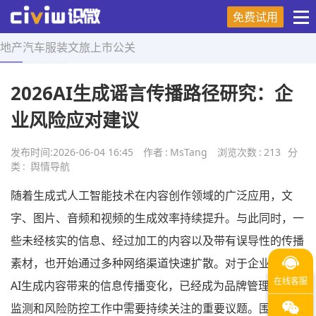
免费试用
地产
汽车
服装
文旅
上市
公关
首页
>
舆情导航
>
正文
2026AI生成谣言传播路径研究：企
业风险应对建议
发布时间:
2026-06-04 16:45
作者
:
MsTang
浏览次数
:
213
分
类
:
舆情导航
随着生成式人工智能技术在内容创作领域的广泛应用，文
字、图片、音频和视频的生成效率持续提升。与此同时，一
些未经核实的信息、经过加工的内容以及带有误导性的传播
素材，也开始通过多种网络渠道快速扩散。对于企业而言，
AI生成内容带来的信息传播变化，已经成为品牌管理、舆情
监测和风险防控工作中需要持续关注的重要议题。围绕AI生