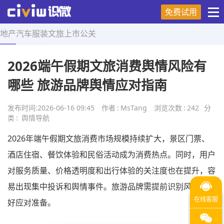
免费试用
地产
汽车
服装
文旅
上市
公关
首页
>
舆情导航
>
正文
2026端午假期文旅消费舆情风险有
哪些 旅游品牌舆情应对指南
发布时间:
2026-06-16 09:45
作者
:
MsTang
浏览次数
:
242
分
类
:
舆情导航
2026年端午假期文旅消费市场规模持续扩大，景区门票、
酒店住宿、餐饮体验和民俗活动成为消费热点。同时，用户
对服务质量、价格透明度和出行体验的关注度也在提升，容
易出现集中投诉和舆情事件。旅游品牌需提前识别风险并做
好应对准备。