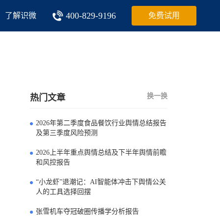
400-829-9196
了解识微
免费试用
换一换
热门文章
2026年第二季度食品餐饮行业舆情总结报告
0
及第三季度风险预测
2026上半年重点舆情总结及下半年舆情前瞻
1
和风控报告
“小龙虾”退潮记：AI智能体冲击下舆情公关
2
人的工具选择回摆
张雪机车夺冠破圈传播学分析报告
3