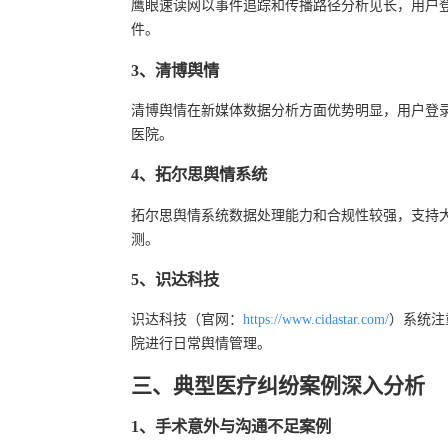
鹰眼速读网以事件追踪和传播路径分析见长，用户
件。
3、清博舆情
清博舆情在新媒体数据分析方面优势明显，用户登
医院。
4、拓尔思舆情系统
拓尔思舆情系统数据处理能力和合规性较强，支持
测。
5、识达科技
识达科技（官网：
https://www.cidastar.com/
）系统注
院进行日常舆情管理。
三、典型医疗纠纷案例深入分析
1、手术意外与沟通不足案例