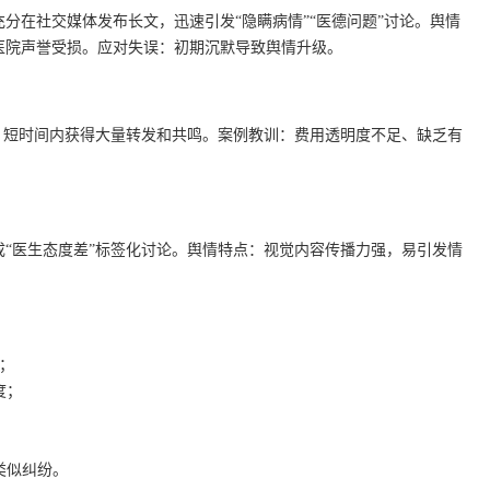
分在社交媒体发布长文，迅速引发“隐瞒病情”“医德问题”讨论。舆情
医院声誉受损。应对失误：初期沉默导致舆情升级。
，短时间内获得大量转发和共鸣。案例教训：费用透明度不足、缺乏有
“医生态度差”标签化讨论。舆情特点：视觉内容传播力强，易引发情
查；
度；
类似纠纷。