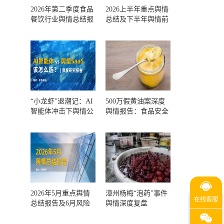
2026年第二季度食品
2026上半年重点舆情
餐饮行业舆情总结报
总结及下半年舆情前
告及第三季度风险预
瞻和风控报告
测
“小龙虾”退潮记：AI
500万假黄油案深度
智能体冲击下舆情公
舆情报告：食品安全
关人的工具选择回摆
监管，到底失守在哪
一环？
2026年5月重点舆情
漳州杨梅“泡药”事件
总结报告及6月风险
舆情深度复盘
预警