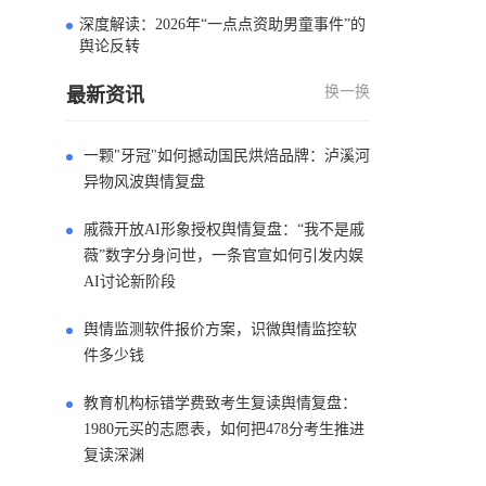
深度解读：2026年“一点点资助男童事件”的
4
舆论反转
换一换
最新资讯
一颗"牙冠"如何撼动国民烘焙品牌：泸溪河
异物风波舆情复盘
戚薇开放AI形象授权舆情复盘：“我不是戚
薇”数字分身问世，一条官宣如何引发内娱
AI讨论新阶段
舆情监测软件报价方案，识微舆情监控软
件多少钱
教育机构标错学费致考生复读舆情复盘：
1980元买的志愿表，如何把478分考生推进
复读深渊