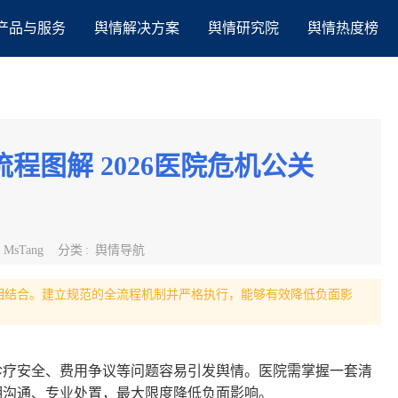
产品与服务
舆情解决方案
舆情研究院
舆情热度榜
程图解 2026医院危机公关
:
MsTang
分类
:
舆情导航
相结合。建立规范的全流程机制并严格执行，能够有效降低负面影
、诊疗安全、费用争议等问题容易引发舆情。医院需掌握一套清
明沟通、专业处置，最大限度降低负面影响。