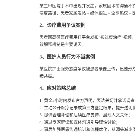
某三甲医院手术中出现并发症，家属因术前沟通不充
演变路径：患者家属发帖→媒体跟进→全网热议→
2、诊疗费用争议案例
患者因高额医疗费用在平台发布“被过度治疗”视频
效解释机制是主要诱因。
3、医护人员行为不当案例
某医院护士服务态度争议被患者录像上传，迅速形成
绪共振。
4、应对策略总结
1. 黄金2小时内发布官方声明，表达关切并承诺调
2. 主动公开医疗记录或第三方鉴定结果，提升透明
3. 提供合理补偿和后续医疗支持，展现人文关怀；
4. 通过专家解读和媒体沟通引导理性讨论；
5. 事后加强医患沟通培训和流程优化，从源头减少