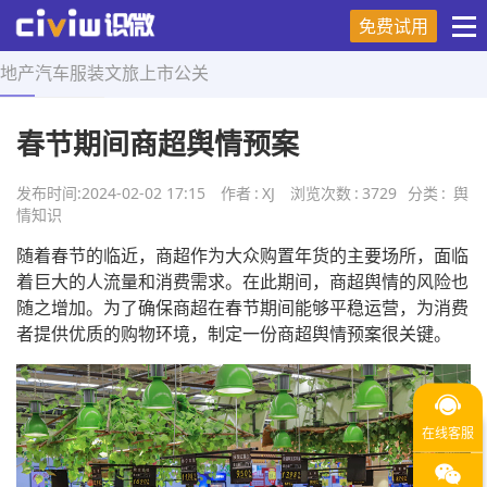
免费试用
地产
汽车
服装
文旅
上市
公关
首页
>
舆情知识
>
正文
春节期间商超舆情预案
发布时间:
2024-02-02 17:15
作者
:
XJ
浏览次数
:
3729
分类
:
舆
情知识
随着春节的临近，商超作为大众购置年货的主要场所，面临
着巨大的人流量和消费需求。在此期间，商超舆情的风险也
随之增加。为了确保商超在春节期间能够平稳运营，为消费
者提供优质的购物环境，制定一份商超舆情预案很关键。