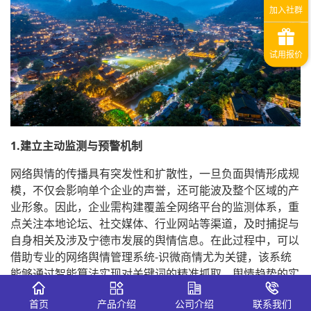
1.建立主动监测与预警机制
网络舆情的传播具有突发性和扩散性，一旦负面舆情形成规
模，不仅会影响单个企业的声誉，还可能波及整个区域的产
业形象。因此，企业需构建覆盖全网络平台的监测体系，重
点关注本地论坛、社交媒体、行业网站等渠道，及时捕捉与
自身相关及涉及宁德市发展的舆情信息。在此过程中，可以
借助专业的网络舆情管理系统-识微商情尤为关键，该系统
能够通过智能算法实现对关键词的精准抓取、舆情趋势的实
时追踪和风险等级的自动评估，帮助企业在第一时间发现潜
首页
产品介绍
公司介绍
联系我们
在舆情隐患，为后续应对争取宝贵时间。