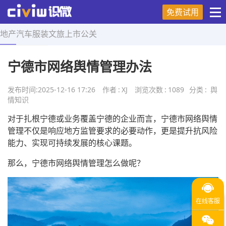
免费试用
地产
汽车
服装
文旅
上市
公关
首页
>
舆情知识
>
正文
宁德市网络舆情管理办法
发布时间:
2025-12-16 17:26
作者
:
XJ
浏览次数
:
1089
分类
:
舆
情知识
对于扎根宁德或业务覆盖宁德的企业而言，宁德市网络舆情
管理不仅是响应地方监管要求的必要动作，更是提升抗风险
能力、实现可持续发展的核心课题。
那么，宁德市网络舆情管理怎么做呢？