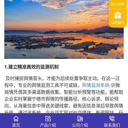
1.建立精准高效的监测机制
及时捕捉舆情苗头，才能为后续处置争取主动。在这一过
程中，专业的舆情监测工具不可或缺，
舆情监测系统
-识微
商情凭借其多渠道数据收集、智能分析预警等功能，能帮助
企业实时掌握宁德市舆情的传播路径、核心诉求、舆论倾
向，从海量信息中筛选关键线索，避免因信息滞后导致舆情
升级。通过该系统，企业可实现对社交媒体、新闻网站、行
业论坛等平台的全面覆盖，确保不遗漏任何与自身相关的宁
首页
产品介绍
公司介绍
联系我们
德市舆情动态。