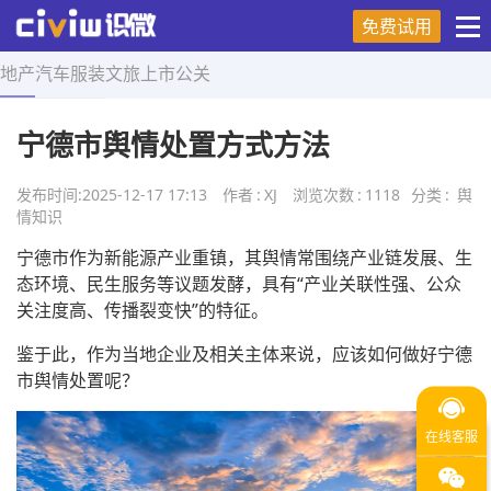
免费试用
地产
汽车
服装
文旅
上市
公关
首页
>
舆情知识
>
正文
宁德市舆情处置方式方法
发布时间:
2025-12-17 17:13
作者
:
XJ
浏览次数
:
1118
分类
:
舆
情知识
宁德市作为新能源产业重镇，其舆情常围绕产业链发展、生
态环境、民生服务等议题发酵，具有“产业关联性强、公众
关注度高、传播裂变快”的特征。
鉴于此，作为当地企业及相关主体来说，应该如何做好宁德
市舆情处置呢？