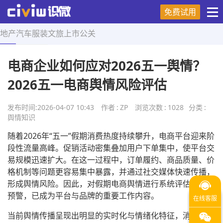
免费试用
地产
汽车
服装
文旅
上市
公关
首页
>
舆情知识
>
正文
电商企业如何应对2026五一舆情？
2026五一电商舆情风险评估
发布时间:
2026-04-07 10:43
作者
:
ZP
浏览次数
:
1028
分类
:
舆情知识
随着2026年“五一”假期消费热度持续攀升，电商平台迎来阶
段性流量高峰。促销活动密集叠加用户下单集中，使平台交
易规模迅速扩大。在这一过程中，订单履约、商品质量、价
格机制等问题更容易集中暴露，并通过社交媒体快速传播，
形成舆情风险。因此，对假期电商舆情进行系统评估与前置
预警，已成为平台与品牌的重要工作内容。
当前舆情传播呈现出明显的实时化与情绪化特征，消费者在