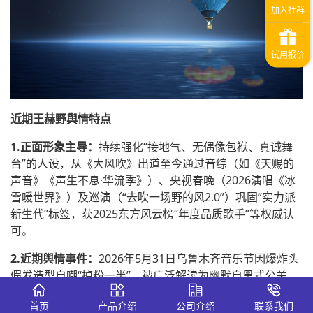
近期王赫野舆情特点
1.正面形象主导：
持续强化“接地气、无偶像包袱、真诚舞
台”的人设，从《大风吹》出道至今通过音综（如《天赐的
声音》《声生不息·华流季》）、央视春晚（2026演唱《冰
雪暖世界》）及巡演（“去吹一场野的风2.0”）巩固“实力派
新生代”标签，获2025东方风云榜“年度品质歌手”等权威认
可。
2.近期舆情事件：
2026年5月31日乌鲁木齐音乐节因爆炸头
假发造型自嘲“掉粉一半”，被广泛解读为幽默自黑式公关，
非塌房式翻车，反而增强亲和力；此前泼水事件（2026年5
首页
产品介绍
公司介绍
联系我们
月底《闪光的乐队》）虽短暂冲热搜，但因对象为粉丝会成