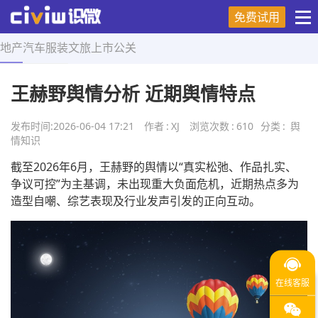
免费试用
地产
汽车
服装
文旅
上市
公关
首页
>
舆情知识
>
正文
王赫野舆情分析 近期舆情特点
发布时间:
2026-06-04 17:21
作者
:
XJ
浏览次数
:
610
分类
:
舆
情知识
截至2026年6月，王赫野的舆情以“真实松弛、作品扎实、
争议可控”为主基调，未出现重大负面危机，近期热点多为
造型自嘲、综艺表现及行业发声引发的正向互动。