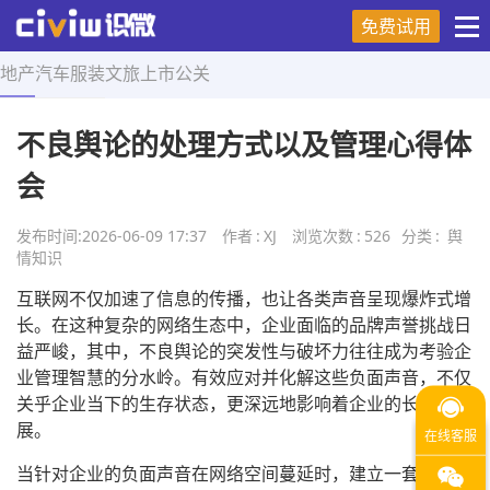
免费试用
地产
汽车
服装
文旅
上市
公关
首页
>
舆情知识
>
正文
不良舆论的处理方式以及管理心得体
会
发布时间:
2026-06-09 17:37
作者
:
XJ
浏览次数
:
526
分类
:
舆
情知识
互联网不仅加速了信息的传播，也让各类声音呈现爆炸式增
长。在这种复杂的网络生态中，企业面临的品牌声誉挑战日
益严峻，其中，不良舆论的突发性与破坏力往往成为考验企
业管理智慧的分水岭。有效应对并化解这些负面声音，不仅
关乎企业当下的生存状态，更深远地影响着企业的长远发
展。
当针对企业的负面声音在网络空间蔓延时，建立一套敏捷、