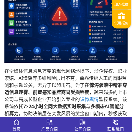
在全媒体信息瞬息万变的现代网络环境下，涉企侵权、职业
索赔、AI造谣等多维风险层出不穷，单靠传统人工的肉眼监
测和被动公关，无异于以卵击石。为了
在惊涛骇浪中精准穿
透信息迷雾、前置感知品牌商誉受损程度
，越来越多的上市
公司与高成长型企业开始引入专业的
识微舆情
监控系统。该
系统依托
7×24小时全网大数据实时采集与多模态AI智能分
析算力
，协助决策层在突发风暴的黄金窗口期内，秒级获取
危机预警、全网流向追踪及定量情感研判，为企业构筑起常
态化的数智化风控防火墙。
首页
产品介绍
公司介绍
联系我们