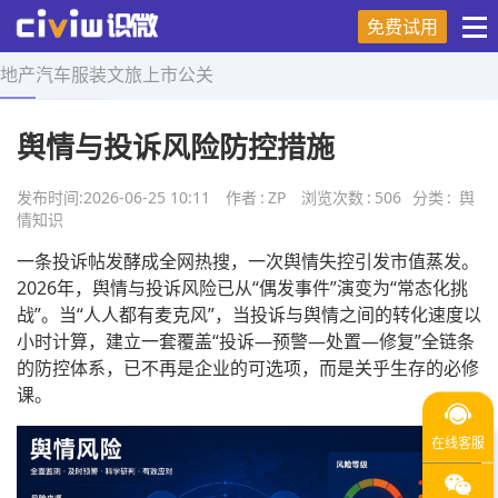
免费试用
地产
汽车
服装
文旅
上市
公关
首页
>
舆情知识
>
正文
舆情与投诉风险防控措施
发布时间:
2026-06-25 10:11
作者
:
ZP
浏览次数
:
506
分类
:
舆
情知识
一条投诉帖发酵成全网热搜，一次舆情失控引发市值蒸发。
2026年，舆情与投诉风险已从“偶发事件”演变为“常态化挑
战”。当“人人都有麦克风”，当投诉与舆情之间的转化速度以
小时计算，建立一套覆盖“投诉—预警—处置—修复”全链条
的防控体系，已不再是企业的可选项，而是关乎生存的必修
课。