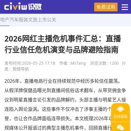
免费试用
地产
汽车
服装
文旅
上市
公关
首页
>
舆情导航
>
正文
2026网红主播危机事件汇总：直播
行业信任危机演变与品牌避险指南
发布时间:
2026-05-25 17:18
作者
:
MsTang
浏览次数
:
1200
分
类
:
舆情导航
2026年，直播电商行业在持续规范中经历多轮信任震荡。
从假洋牌保健品曝光到直播间低俗话术翻车，从带货佣金争
议到明星直播言论引发的品牌解约，头部主播与明星艺人接
连陷入舆论漩涡。这些事件不仅冲击了涉事主播的个人声
誉，也让合作品牌面临连带损失。本文梳理2026年以来正
规媒体公开报道过的典型主播危机事件，回顾直播行业信任