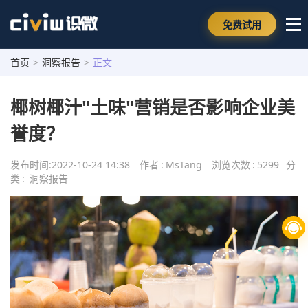
免费试用
首页
>
洞察报告
>
正文
椰树椰汁"土味"营销是否影响企业美
誉度？
发布时间:
2022-10-24 14:38
作者
:
MsTang
浏览次数
:
5299
分
类
:
洞察报告