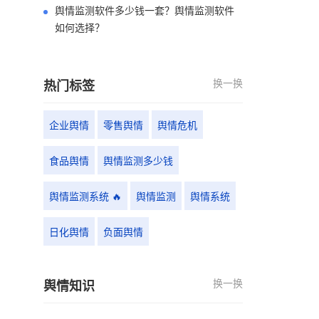
舆情监测软件多少钱一套？舆情监测软件
如何选择？
换一换
热门标签
企业舆情
零售舆情
舆情危机
食品舆情
舆情监测多少钱
舆情监测系统 🔥
舆情监测
舆情系统
日化舆情
负面舆情
换一换
舆情知识