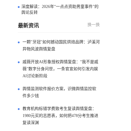
深度解读：2026年“一点点资助男童事件”的
4
舆论反转
换一换
最新资讯
一颗"牙冠"如何撼动国民烘焙品牌：泸溪河
异物风波舆情复盘
戚薇开放AI形象授权舆情复盘：“我不是戚
薇”数字分身问世，一条官宣如何引发内娱
AI讨论新阶段
舆情监测软件报价方案，识微舆情监控软
件多少钱
教育机构标错学费致考生复读舆情复盘：
1980元买的志愿表，如何把478分考生推进
复读深渊