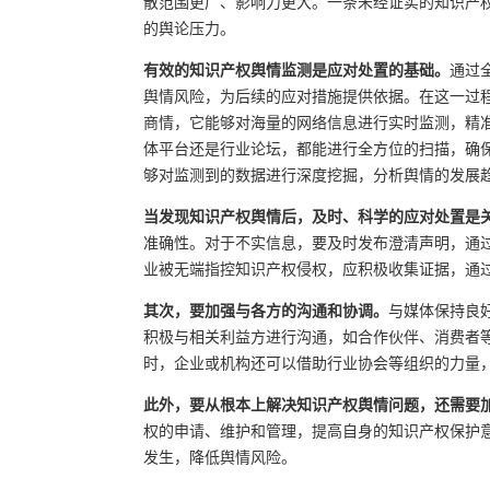
散范围更广、影响力更大。一条未经证实的知识产
的舆论压力。
有效的知识产权舆情监测是应对处置的基础。
通过
舆情风险，为后续的应对措施提供依据。在这一过
商情，它能够对海量的网络信息进行实时监测，精
体平台还是行业论坛，都能进行全方位的扫描，确
够对监测到的数据进行深度挖掘，分析舆情的发展
当发现知识产权舆情后，及时、科学的应对处置是
准确性。对于不实信息，要及时发布澄清声明，通
业被无端指控知识产权侵权，应积极收集证据，通
其次，要加强与各方的沟通和协调。
与媒体保持良
积极与相关利益方进行沟通，如合作伙伴、消费者
时，企业或机构还可以借助行业协会等组织的力量
此外，要从根本上解决知识产权舆情问题，还需要
权的申请、维护和管理，提高自身的知识产权保护
发生，降低舆情风险。