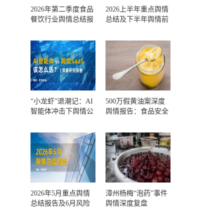
2026年第二季度食品
2026上半年重点舆情
餐饮行业舆情总结报
总结及下半年舆情前
告及第三季度风险预
瞻和风控报告
测
“小龙虾”退潮记：AI
500万假黄油案深度
智能体冲击下舆情公
舆情报告：食品安全
关人的工具选择回摆
监管，到底失守在哪
一环？
2026年5月重点舆情
漳州杨梅“泡药”事件
总结报告及6月风险
舆情深度复盘
预警