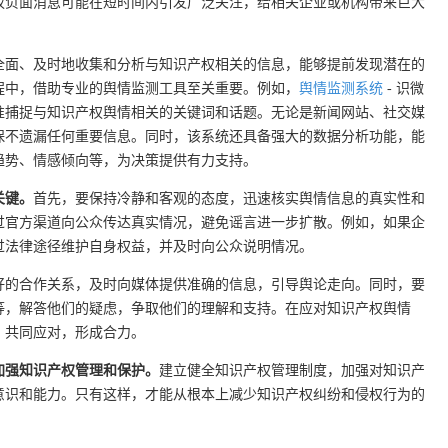
权负面消息可能在短时间内引发广泛关注，给相关企业或机构带来巨大
全面、及时地收集和分析与知识产权相关的信息，能够提前发现潜在的
程中，借助专业的舆情监测工具至关重要。例如，
舆情监测系统
- 识微
准捕捉与知识产权舆情相关的关键词和话题。无论是新闻网站、社交媒
保不遗漏任何重要信息。同时，该系统还具备强大的数据分析功能，能
趋势、情感倾向等，为决策提供有力支持。
关键。
首先，要保持冷静和客观的态度，迅速核实舆情信息的真实性和
过官方渠道向公众传达真实情况，避免谣言进一步扩散。例如，如果企
过法律途径维护自身权益，并及时向公众说明情况。
好的合作关系，及时向媒体提供准确的信息，引导舆论走向。同时，要
等，解答他们的疑虑，争取他们的理解和支持。在应对知识产权舆情
，共同应对，形成合力。
加强知识产权管理和保护。
建立健全知识产权管理制度，加强对知识产
意识和能力。只有这样，才能从根本上减少知识产权纠纷和侵权行为的