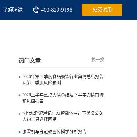
400-829-9196
了解识微
免费试用
换一换
热门文章
2026年第二季度食品餐饮行业舆情总结报告
0
及第三季度风险预测
2026上半年重点舆情总结及下半年舆情前瞻
1
和风控报告
“小龙虾”退潮记：AI智能体冲击下舆情公关
2
人的工具选择回摆
张雪机车夺冠破圈传播学分析报告
3