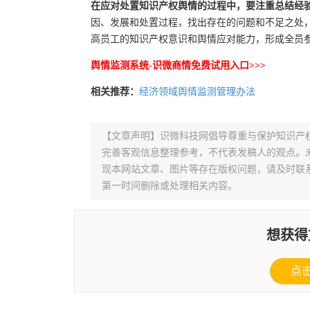
在应对处置知识产权舆情的过程中，要注重总结经
因、发展和处置过程，找出存在的问题和不足之处
高员工的知识产权意识和舆情应对能力，形成全员
舆情监测系统-识微商情免费试用入口>>>
相关推荐：
经济领域舆情监测管理办法
【文章声明】识微科技网倡导尊重与保护知识产
完善客观信息整理参考，不代表发稿人的观点。
现本网站文章、图片等存在版权问题，请及时联系并发邮件至
第一时间删除或处理相关内容。
想获得
点