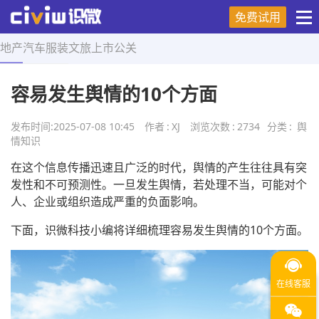
免费试用
地产
汽车
服装
文旅
上市
公关
首页
>
舆情知识
>
正文
容易发生舆情的10个方面
发布时间:
2025-07-08 10:45
作者
:
XJ
浏览次数
:
2734
分类
:
舆
情知识
在这个信息传播迅速且广泛的时代，舆情的产生往往具有突
发性和不可预测性。一旦发生舆情，若处理不当，可能对个
人、企业或组织造成严重的负面影响。
下面，识微科技小编将详细梳理容易发生舆情的10个方面。