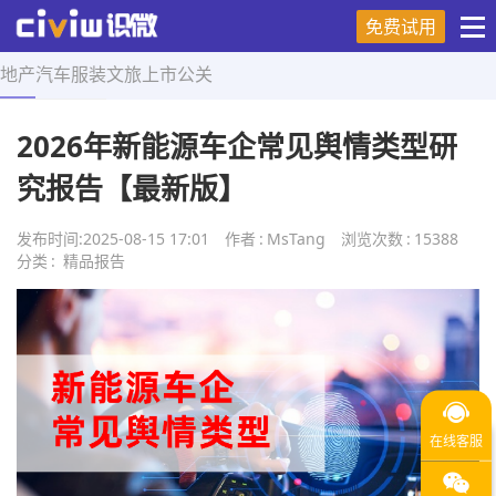
免费试用
地产
汽车
服装
文旅
上市
公关
首页
>
精品报告
>
正文
2026年新能源车企常见舆情类型研
究报告【最新版】
发布时间:
2025-08-15 17:01
作者
:
MsTang
浏览次数
:
15388
分类
:
精品报告