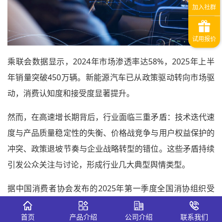
乘联会数据显示，2024年市场渗透率达58%，2025年上半
年销量突破450万辆。新能源汽车已从政策驱动转向市场驱
动，消费认知度和接受度显著提升。
然而，在高速增长期背后，行业面临三重矛盾：技术迭代速
度与产品质量稳定性的失衡、价格战竞争与用户权益保护的
冲突、政策退坡节奏与企业战略转型的错位。这些矛盾持续
引发公众关注与讨论，形成行业几大典型舆情类型。
据中国消费者协会发布的2025年第一季度全国消协组织受
理投诉情况分析显示，在具体商品投诉中，投诉量居前五位
首页
产品介绍
公司介绍
联系我们
的分别为：服装、通讯类产品、普通食品、鞋、日用杂品。