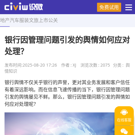
免费试用
地产
汽车
服装
文旅
上市
公关
首页
>
舆情知识
>
正文
银行因管理问题引发的舆情如何应对
处理？
发布时间:
2025-08-20 17:26
作者
:
XJ
浏览次数
:
2075
分类
:
舆
情知识
银行舆情不仅关乎银行的声誉，更对其业务发展和客户信任
有着深远影响。而在信息飞速传播的当下，银行因管理问题
引发的舆情屡见不鲜。那么，银行因管理问题引发的舆情如
何应对处理呢？