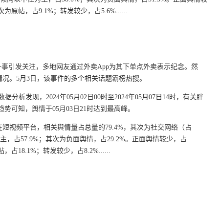
原帖，占9.1%；转发较少，占5.6%......
”一事引发关注，多地网友通过外卖App为其下单点外卖表示纪念。然
况。5月3日，该事件的多个相关话题霸榜热搜。
析发现，2024年05月02日00时至2024年05月07日14时，有关胖
趋势可知，舆情于05月03日21时达到最高峰。
短视频平台，相关舆情量占总量的79.4%，其次为社交网络（占
为主，占57.9%；其次为负面舆情，占29.2%。正面舆情较少，占
18.1%；转发较少，占8.2%......