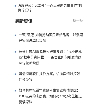
深度解读：2026年“一点点资助男童事件”的
4
舆论反转
换一换
最新资讯
一颗"牙冠"如何撼动国民烘焙品牌：泸溪河
异物风波舆情复盘
戚薇开放AI形象授权舆情复盘：“我不是戚
薇”数字分身问世，一条官宣如何引发内娱
AI讨论新阶段
舆情监测软件报价方案，识微舆情监控软
件多少钱
教育机构标错学费致考生复读舆情复盘：
1980元买的志愿表，如何把478分考生推进
复读深渊