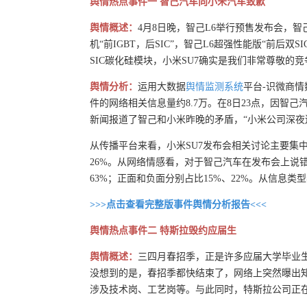
舆情热点事件一 智己汽车向小米汽车致歉
舆情概述：
4月8日晚，智己L6举行预售发布会，智
机“前IGBT，后SIC”，智己L6超强性能版“前后双
SIC碳化硅模块，小米SU7确实是我们非常尊敬
舆情分析：
运用大数据
舆情监测系统
平台-识微商情数
件的网络相关信息量约8.7万。在8日23点，因智
新闻报道了智己和小米昨晚的矛盾，“小米公司深夜
从传播平台来看，小米SU7发布会相关讨论主要集
26%。从网络情感看，对于智己汽车在发布会上说
63%；正面和负面分别占比15%、22%。从信息类型看
>>>点击查看完整版事件舆情分析报告<<<
舆情热点事件二 特斯拉毁约应届生
舆情概述：
三四月春招季，正是许多应届大学毕业
没想到的是，春招季都快结束了，网络上突然曝出知
涉及技术岗、工艺岗等。与此同时，特斯拉公司正在