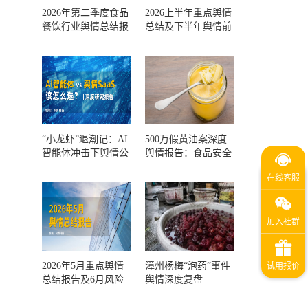
2026年第二季度食品
2026上半年重点舆情
餐饮行业舆情总结报
总结及下半年舆情前
告及第三季度风险预
瞻和风控报告
测
“小龙虾”退潮记：AI
500万假黄油案深度
智能体冲击下舆情公
舆情报告：食品安全
关人的工具选择回摆
监管，到底失守在哪
一环？
2026年5月重点舆情
漳州杨梅“泡药”事件
总结报告及6月风险
舆情深度复盘
预警