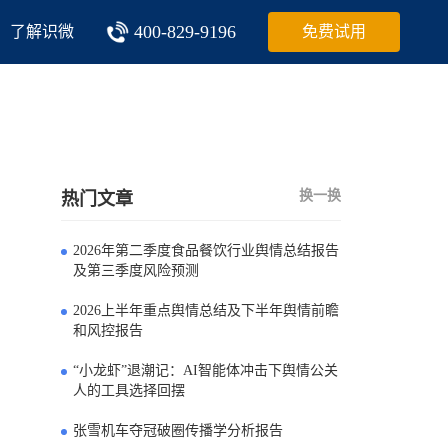
400-829-9196
了解识微
免费试用
换一换
热门文章
2026年第二季度食品餐饮行业舆情总结报告
0
及第三季度风险预测
2026上半年重点舆情总结及下半年舆情前瞻
1
和风控报告
“小龙虾”退潮记：AI智能体冲击下舆情公关
2
人的工具选择回摆
张雪机车夺冠破圈传播学分析报告
3