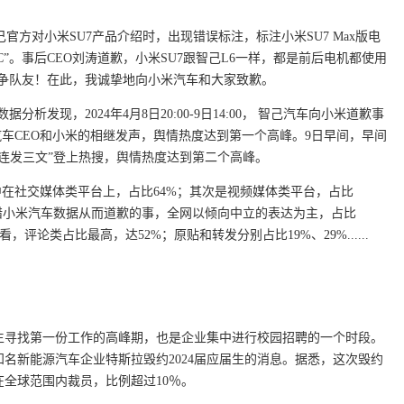
己官方对小米SU7产品介绍时，出现错误标注，标注小米SU7 Max版电
SIC”。事后CEO刘涛道歉，小米SU7跟智己L6一样，都是前后电机都使用
的竞争队友！在此，我诚挚地向小米汽车和大家致歉。
据分析发现，2024年4月8日20:00-9日14:00， 智己汽车向小米道歉事
己汽车CEO和小米的相继发声，舆情热度达到第一个高峰。9日早间，早间
连发三文”登上热搜，舆情热度达到第二个高峰。
中在社交媒体类平台上，占比64%；其次是视频媒体类平台，占比
错小米汽车数据从而道歉的事，全网以倾向中立的表达为主，占比
，评论类占比最高，达52%；原贴和转发分别占比19%、29%......
生寻找第一份工作的高峰期，也是企业集中进行校园招聘的一个时段。
名新能源汽车企业特斯拉毁约2024届应届生的消息。据悉，这次毁约
全球范围内裁员，比例超过10％。