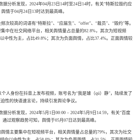
分析发现，2024年04月23日14时至24日14时，有关“特斯拉毁约应
情于04月24日13时达到最高峰。
较高的词语有“特斯拉”、“应届生”、“offer”、“裁员”、“毁约”等。
集中在社交网络平台，相关舆情量占总量的82.8%，其次为短视频
倾向以中性为主，占比49.8%；其次为负面舆情，占比37.4%。正面舆情较
个人身份在抖音上发布视频，账号名为“我是璩（qú）静”，陆续发了
具压迫性的快语速言论，持续引发舆论争议。
现，2024年5月1日00:00 – 2024年5月9日14:59，有关“百度
。通过观察趋势可知，舆情于05月07日达到最高峰。
的舆情主要集中在短视频平台，相关舆情量占总量的79%，其次为社交
情感倾向以中性为主，占58.0%；其次为负面舆情，占31.5%。正面舆情较