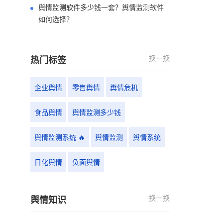
舆情监测软件多少钱一套？舆情监测软件
如何选择？
换一换
热门标签
企业舆情
零售舆情
舆情危机
食品舆情
舆情监测多少钱
舆情监测系统 🔥
舆情监测
舆情系统
日化舆情
负面舆情
换一换
舆情知识