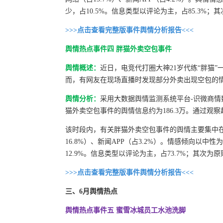
少，占10.5%。信息类型以评论为主，占85.3%；其次为
>>>点击查看完整版事件舆情分析报告<<<
舆情热点事件四 胖猫外卖空包事件
舆情概述：
近日，电竞代打圈大神21岁代练“胖猫
而，有网友在现场直播时发现部分外卖出现空包的情
舆情分析：
采用大数据舆情监测系统平台-识微商情数据分
猫外卖空包事件的舆情信息约为186.3万。通过观察
该时段内，有关胖猫外卖空包事件的舆情主要集中在
16.8%）、新闻APP（占3.2%）。情感倾向以中性
12.9%。信息类型以评论为主，占73.7%；其次为原贴，占
>>>点击查看完整版事件舆情分析报告<<<
三、6月舆情热点
舆情热点事件五 蜜雪冰城员工水池洗脚