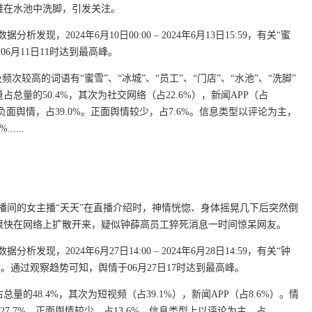
工脱鞋在水池中洗脚，引发关注。
现，2024年6月10日00:00 – 2024年6月13日15:59，有关“蜜
6月11日11时达到最高峰。
较高的词语有“蜜雪”、“冰城”、“员工”、“门店”、“水池”、“洗脚”
量的50.4%，其次为社交网络（占22.6%），新闻APP（占
为负面舆情，占39.0%。正面舆情较少，占7.6%。信息类型以评论为主，
....
林”直播间的女主播“天天”在直播介绍时，神情恍惚、身体摇晃几下后突然倒
很快在网络上扩散开来，疑似钟薛高员工猝死消息一时间惊呆网友。
现，2024年6月27日14:00 – 2024年6月28日14:59，有关“钟
。通过观察趋势可知，舆情于06月27日17时达到最高峰。
的48.4%，其次为短视频（占39.1%），新闻APP（占8.6%）。情
27.7%。正面舆情较少，占13.6%。信息类型上以评论为主，占