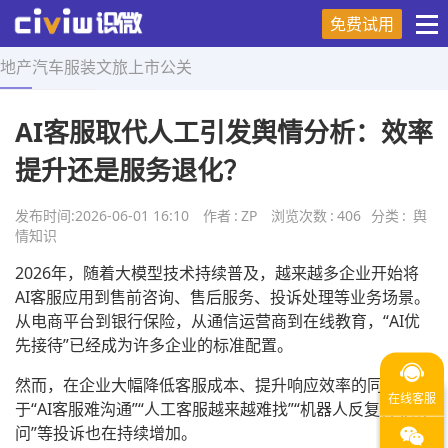
免费试用
地产
汽车
服装
文旅
上市
公关
首页
>
舆情知识
>
正文
AI客服取代人工引发舆情分析：效率
提升还是服务退化？
发布时间:
2026-06-01 16:10
作者
:
ZP
浏览次数
:
406
分类
:
舆
情知识
2026年，随着大模型技术持续普及，越来越多企业开始将
AI客服应用到售前咨询、售后服务、投诉处理等业务场景。
从电商平台到银行保险，从通信运营商到在线教育，“AI优
先接待”已经成为许多企业的标准配置。
然而，在企业大幅降低客服成本、提升响应效率的同时，关
于“AI客服难沟通”“人工客服越来越难找”“机器人反复答非所
问”等投诉也在持续增加。