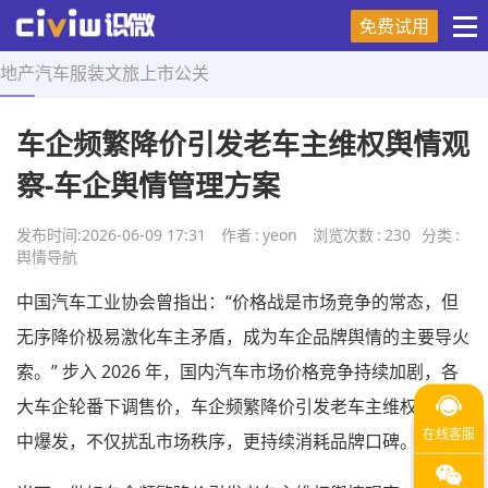
免费试用
地产
汽车
服装
文旅
上市
公关
首页
>
舆情导航
>
正文
车企频繁降价引发老车主维权舆情观
察-车企舆情管理方案
发布时间:
2026-06-09 17:31
作者
:
yeon
浏览次数
:
230
分类
:
舆情导航
中国汽车工业协会曾指出：“价格战是市场竞争的常态，但
无序降价极易激化车主矛盾，成为车企品牌舆情的主要导火
索。” 步入 2026 年，国内汽车市场价格竞争持续加剧，各
大车企轮番下调售价，车企频繁降价引发老车主维权舆情集
中爆发，不仅扰乱市场秩序，更持续消耗品牌口碑。