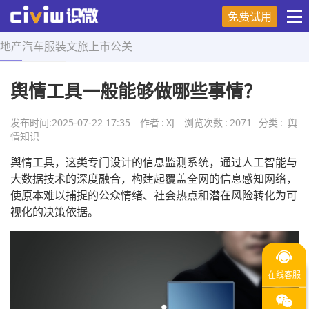
免费试用
地产
汽车
服装
文旅
上市
公关
首页
>
舆情知识
>
正文
舆情工具一般能够做哪些事情？
发布时间:
2025-07-22 17:35
作者
:
XJ
浏览次数
:
2071
分类
:
舆
情知识
舆情工具，这类专门设计的信息监测系统，通过人工智能与
大数据技术的深度融合，构建起覆盖全网的信息感知网络，
使原本难以捕捉的公众情绪、社会热点和潜在风险转化为可
视化的决策依据。