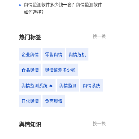
舆情监测软件多少钱一套？舆情监测软件
如何选择？
换一换
热门标签
企业舆情
零售舆情
舆情危机
食品舆情
舆情监测多少钱
舆情监测系统 🔥
舆情监测
舆情系统
日化舆情
负面舆情
换一换
舆情知识