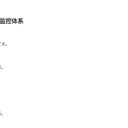
。
监控体系
扩大。
任。
系。