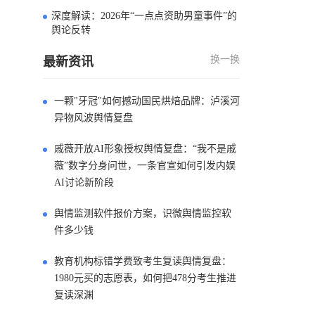
深度解读：2026年“一点点资助男童事件”的
4
舆论反转
换一换
最新资讯
一颗"牙冠"如何撼动国民烘焙品牌：泸溪河
异物风波舆情复盘
戚薇开放AI形象授权舆情复盘：“我不是戚
薇”数字分身问世，一条官宣如何引发内娱
AI讨论新阶段
舆情监测软件报价方案，识微舆情监控软
件多少钱
教育机构标错学费致考生复读舆情复盘：
1980元买的志愿表，如何把478分考生推进
复读深渊