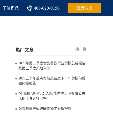
400-829-9196
了解识微
免费试用
换一换
热门文章
2026年第二季度食品餐饮行业舆情总结报告
0
及第三季度风险预测
2026上半年重点舆情总结及下半年舆情前瞻
1
和风控报告
“小龙虾”退潮记：AI智能体冲击下舆情公关
2
人的工具选择回摆
张雪机车夺冠破圈传播学分析报告
3