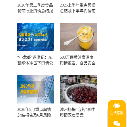
2026年第二季度食品
2026上半年重点舆情
餐饮行业舆情总结报
总结及下半年舆情前
告及第三季度风险预
瞻和风控报告
测
“小龙虾”退潮记：AI
500万假黄油案深度
智能体冲击下舆情公
舆情报告：食品安全
关人的工具选择回摆
监管，到底失守在哪
一环？
2026年5月重点舆情
漳州杨梅“泡药”事件
总结报告及6月风险
舆情深度复盘
预警