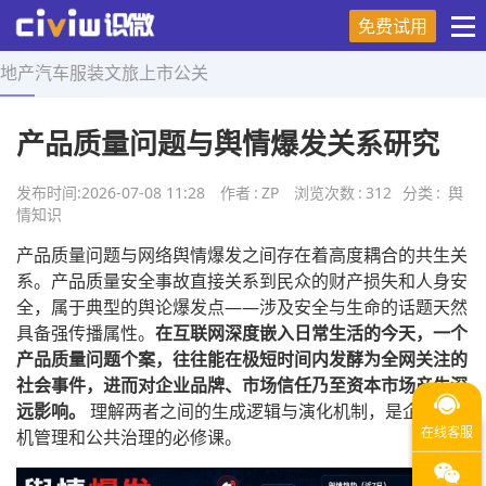
免费试用
地产
汽车
服装
文旅
上市
公关
首页
>
舆情知识
>
正文
产品质量问题与舆情爆发关系研究
发布时间:
2026-07-08 11:28
作者
:
ZP
浏览次数
:
312
分类
:
舆
情知识
产品质量问题与网络舆情爆发之间存在着高度耦合的共生关
系。产品质量安全事故直接关系到民众的财产损失和人身安
全，属于典型的舆论爆发点——涉及安全与生命的话题天然
具备强传播属性。
在互联网深度嵌入日常生活的今天，一个
产品质量问题个案，往往能在极短时间内发酵为全网关注的
社会事件，进而对企业品牌、市场信任乃至资本市场产生深
远影响。
理解两者之间的生成逻辑与演化机制，是企业危
机管理和公共治理的必修课。