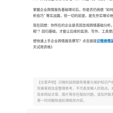
掌握企业舆情报告基础理论后，你是否仍困惑 “如何
析技巧” 等实战篇，但一切的前提，是先夯实理论
现在回想：你所在的企业是否因忽视舆情基础分析，
砌”？回归基础，才能让后续的监测、写作、工具使
想快速上手企业舆情报告撰写？点击链接
识微商情
天试用资格》
【文章声明】识微科技网倡导尊重与保护知识产
完善客观信息整理参考，不代表发稿人的观点。
现本网站文章、图片等存在版权问题，请及时联系并发邮件至
第一时间删除或处理相关内容。