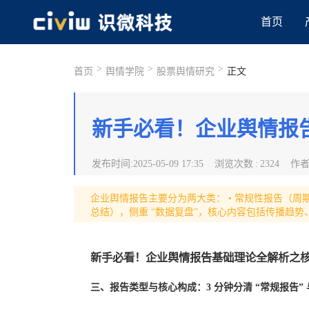
首页
>
>
>
首页
舆情学院
股票舆情研究
正文
新手必看！企业舆情报
发布时间
:
2025-05-09 17:35
浏览次数
:
2324
作
企业舆情报告主要分为两大类： • 常规性报告（周
总结），侧重 “数据复盘”，核心内容包括传播趋
新手必看！企业舆情报告基础理论全解析之
三、报告类型与核心构成：3 分钟分清 “常规报告” 