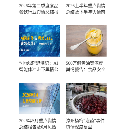
2026年第二季度食品
2026上半年重点舆情
餐饮行业舆情总结报
总结及下半年舆情前
告及第三季度风险预
瞻和风控报告
测
“小龙虾”退潮记：AI
500万假黄油案深度
智能体冲击下舆情公
舆情报告：食品安全
关人的工具选择回摆
监管，到底失守在哪
一环？
2026年5月重点舆情
漳州杨梅“泡药”事件
总结报告及6月风险
舆情深度复盘
预警