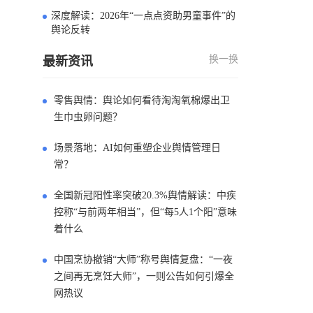
深度解读：2026年“一点点资助男童事件”的
4
舆论反转
换一换
最新资讯
零售舆情：舆论如何看待淘淘氧棉爆出卫
生巾虫卵问题？
场景落地：AI如何重塑企业舆情管理日
常？
全国新冠阳性率突破20.3%舆情解读：中疾
控称“与前两年相当”，但“每5人1个阳”意味
着什么
中国烹协撤销“大师”称号舆情复盘：“一夜
之间再无烹饪大师”，一则公告如何引爆全
网热议