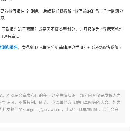
高效撰写报告”？别急，后续我们将拆解 “撰写前的准备工作”“监测分
地基。
导致报告流于表面？或是因不懂类型划分，让月报沦为 “数据表格堆
用更有章法。
监测和报告
，免费领取《舆情分析基础理论手册》+《识微商情系统 7
权。本网站文章发布目的在于分享舆情知识。部分内容仅是发稿人为
未经许可，不得复制、转载、或以其他方式使用本网站的内容。如发
zhangming@civiw.com，电话：4008299196，我们会在