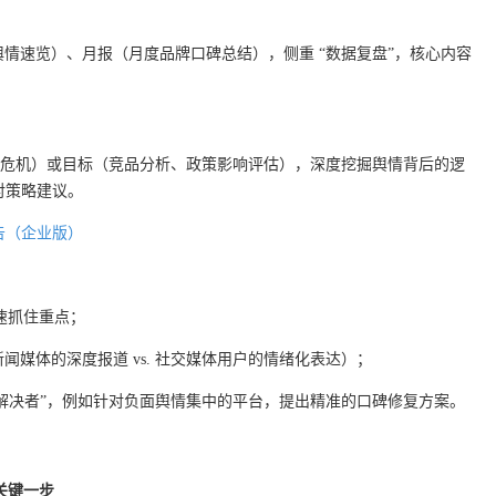
内舆情速览）、月报（月度品牌口碑总结），侧重 “数据复盘”，核心内容
危机）或目标（竞品分析、政策影响评估），深度挖掘舆情背后的逻
对策略建议。
告（企业版）
快速抓住重点；
闻媒体的深度报道 vs. 社交媒体用户的情绪化表达）；
问题解决者”，例如针对负面舆情集中的平台，提出精准的口碑修复方案。
的关键一步