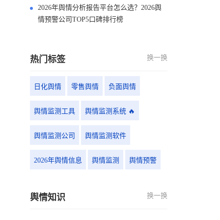
2026年舆情分析报告平台怎么选？2026舆
情预警公司TOP5口碑排行榜
换一换
热门标签
日化舆情
零售舆情
负面舆情
舆情监测工具
舆情监测系统 🔥
舆情监测公司
舆情监测软件
2026年舆情信息
舆情监测
舆情预警
换一换
舆情知识