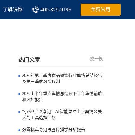
400-829-9196
了解识微
免费试用
换一换
热门文章
2026年第二季度食品餐饮行业舆情总结报告
0
及第三季度风险预测
2026上半年重点舆情总结及下半年舆情前瞻
1
和风控报告
“小龙虾”退潮记：AI智能体冲击下舆情公关
2
人的工具选择回摆
张雪机车夺冠破圈传播学分析报告
3