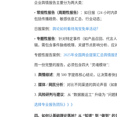
企业舆情报告主要分为两大类：
•
常规性报告（周期性报告）
：如日报（24 小时
包括传播趋势、敏感信息汇总、行业动态；
日报案例：
舆论如何看待淘宝免单活动？
•
专题性报告
：针对特定事件（如产品召回、代言人
辑，需包含事件脉络梳理、关键节点影响分析、应
专题性报告案例：
2025年全国两会提案汇总舆情报
而一份完整的报告，必须包含四大 “灵魂模块”：
1.
舆情综述
：用 500 字提炼核心结论，让决策者
2.
媒体 / 网民分析
：对比不同渠道的舆论声音（如新
3.
风险研判与建议
：从 “数据搬运工” 升级为 “
选择专业报告团队》》》
四、如何让基础理论落地？从 “知道” 到 “做到” 