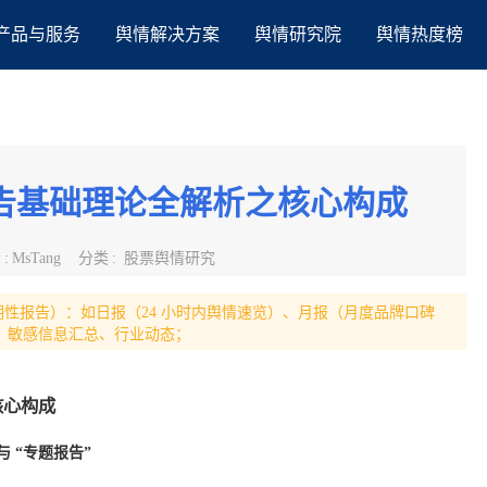
产品与服务
舆情解决方案
舆情研究院
舆情热度榜
告基础理论全解析之核心构成
者
:
MsTang
分类
:
股票舆情研究
期性报告）：如日报（24 小时内舆情速览）、月报（月度品牌口碑
势、敏感信息汇总、行业动态；
核心构成
与 “专题报告”