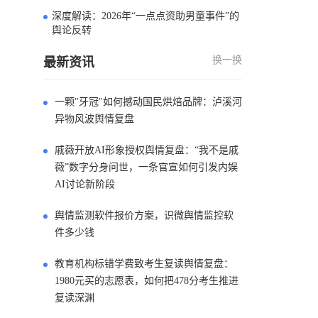
深度解读：2026年“一点点资助男童事件”的
4
舆论反转
换一换
最新资讯
一颗"牙冠"如何撼动国民烘焙品牌：泸溪河
异物风波舆情复盘
戚薇开放AI形象授权舆情复盘：“我不是戚
薇”数字分身问世，一条官宣如何引发内娱
AI讨论新阶段
舆情监测软件报价方案，识微舆情监控软
件多少钱
教育机构标错学费致考生复读舆情复盘：
1980元买的志愿表，如何把478分考生推进
复读深渊