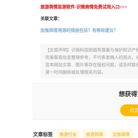
旅游舆情监测软件-识微商情免费试用入口>>>
关联文章：
加强舆情溯源的措施包括？有哪些建议？
【文章声明】识微科技网倡导尊重与保护知识产
完善客观信息整理参考，不代表发稿人的观点。
现本网站文章、图片等存在版权问题，请及时联系并发邮件至
第一时间删除或处理相关内容。
想获得
点
文章标签
旅游行业
旅游舆情
文旅舆情