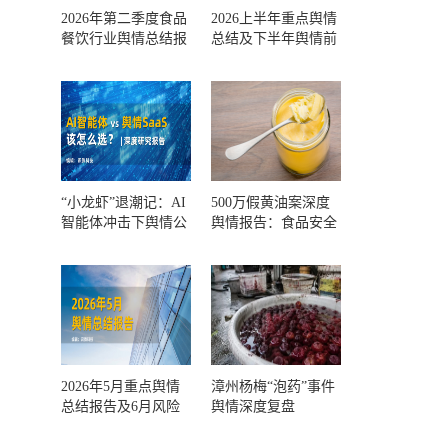
2026年第二季度食品
2026上半年重点舆情
餐饮行业舆情总结报
总结及下半年舆情前
告及第三季度风险预
瞻和风控报告
测
“小龙虾”退潮记：AI
500万假黄油案深度
智能体冲击下舆情公
舆情报告：食品安全
关人的工具选择回摆
监管，到底失守在哪
一环？
2026年5月重点舆情
漳州杨梅“泡药”事件
总结报告及6月风险
舆情深度复盘
预警