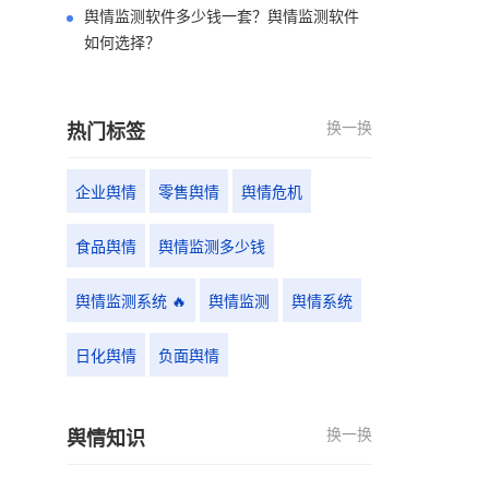
舆情监测软件多少钱一套？舆情监测软件
如何选择？
换一换
热门标签
企业舆情
零售舆情
舆情危机
食品舆情
舆情监测多少钱
舆情监测系统 🔥
舆情监测
舆情系统
日化舆情
负面舆情
换一换
舆情知识