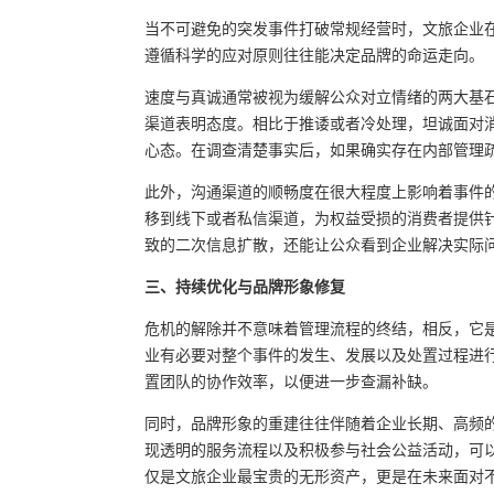
当不可避免的突发事件打破常规经营时，文旅企业
遵循科学的应对原则往往能决定品牌的命运走向。
速度与真诚通常被视为缓解公众对立情绪的两大基
渠道表明态度。相比于推诿或者冷处理，坦诚面对
心态。在调查清楚事实后，如果确实存在内部管理
此外，沟通渠道的顺畅度在很大程度上影响着事件
移到线下或者私信渠道，为权益受损的消费者提供
致的二次信息扩散，还能让公众看到企业解决实际
三、持续优化与品牌形象修复
危机的解除并不意味着管理流程的终结，相反，它
业有必要对整个事件的发生、发展以及处置过程进
置团队的协作效率，以便进一步查漏补缺。
同时，品牌形象的重建往往伴随着企业长期、高频
现透明的服务流程以及积极参与社会公益活动，可
仅是文旅企业最宝贵的无形资产，更是在未来面对