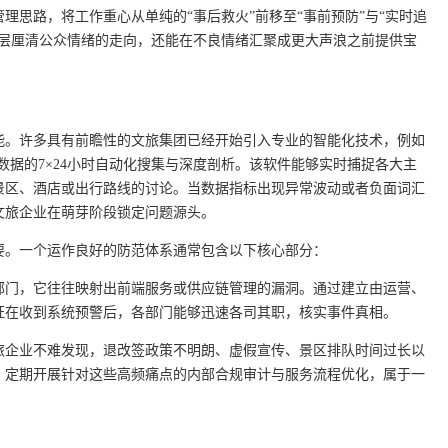
理思路，将工作重心从单纯的“事后救火”前移至“事前预防”与“实时追
理层厘清公众情绪的走向，还能在不良情绪汇聚成更大声浪之前提供宝
能。许多具有前瞻性的文旅集团已经开始引入专业的智能化技术，例如
数据的7×24小时自动化搜集与深度剖析。该软件能够实时捕捉各大主
景区、酒店或出行路线的讨论。当数据指标出现异常波动或者负面词汇
文旅企业在萌芽阶段锁定问题源头。
要。一个运作良好的防范体系通常包含以下核心部分：
部门，它往往映射出前端服务或供应链管理的漏洞。通过建立由运营、
证在收到系统预警后，各部门能够迅速各司其职，核实事件真相。
旅企业不难发现，退改签政策不明朗、虚假宣传、景区排队时间过长以
。定期开展针对这些高频痛点的内部合规审计与服务流程优化，属于一