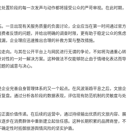
在处置阶段的每一次发声与动作都将接受公众的严苛审视。在此时期，
石。一旦出现有关服务质量的负面讨论，企业应当在第一时间通过官方
消费者反馈的问题，并给出明确的调查时限，更有助于稳定公众的焦虑
疏漏，企业理应迅速推出合理的补救方案与整改措施。
的走向。与其在公开平台上与网民进行无谓的争论，不如将沟通重心转
针对性的一对一解决方案。这种做法不仅能够防止由于情绪化表达而导
问题的诚意与决心。
是企业完善自身管理体系的又一个起点。在风波渐趋平息之后，文旅企
行复盘。通过分析各阶段的数据表现，评估现有防范机制的灵敏度与处
的正面价值传递。在后续的运营中，通过持续输出优质的文旅内容、展
以逐步在消费群体中重新建立起信任感。这种长期积累的品牌商誉，不
不确定性时抵御旅游舆情风险的坚实护盾。