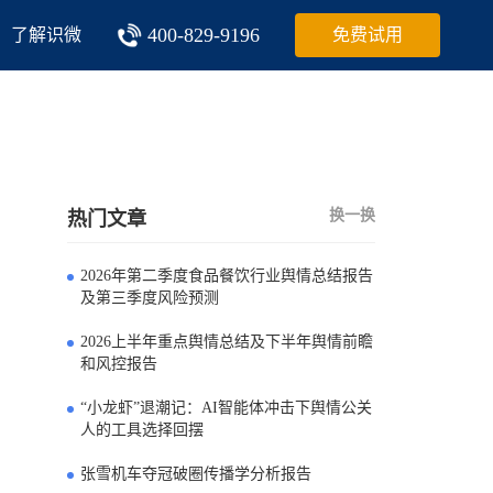
400-829-9196
了解识微
免费试用
换一换
热门文章
2026年第二季度食品餐饮行业舆情总结报告
0
及第三季度风险预测
2026上半年重点舆情总结及下半年舆情前瞻
1
和风控报告
“小龙虾”退潮记：AI智能体冲击下舆情公关
2
人的工具选择回摆
张雪机车夺冠破圈传播学分析报告
3