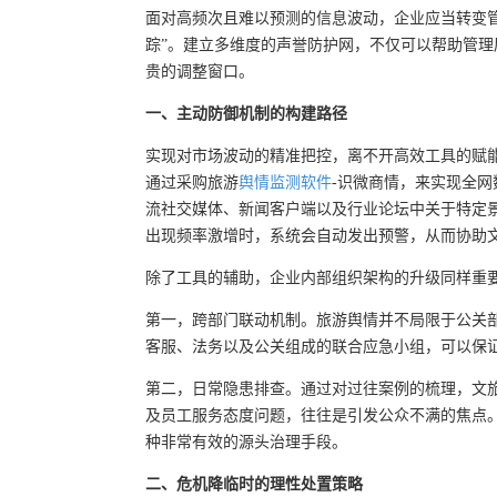
面对高频次且难以预测的信息波动，企业应当转变管
踪”。建立多维度的声誉防护网，不仅可以帮助管
贵的调整窗口。
一、主动防御机制的构建路径
实现对市场波动的精准把控，离不开高效工具的赋
通过采购旅游
舆情监测软件
-识微商情，来实现全网
流社交媒体、新闻客户端以及行业论坛中关于特定
出现频率激增时，系统会自动发出预警，从而协助
除了工具的辅助，企业内部组织架构的升级同样重
第一，跨部门联动机制。旅游舆情并不局限于公关
客服、法务以及公关组成的联合应急小组，可以保
第二，日常隐患排查。通过对过往案例的梳理，文
及员工服务态度问题，往往是引发公众不满的焦点
种非常有效的源头治理手段。
二、危机降临时的理性处置策略