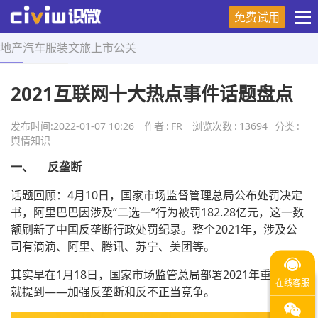
免费试用
地产
汽车
服装
文旅
上市
公关
首页
>
舆情知识
>
正文
2021互联网十大热点事件话题盘点
发布时间:
2022-01-07 10:26
作者
:
FR
浏览次数
:
13694
分类
:
舆情知识
一、
反垄断
话题回顾：4月10日，国家市场监督管理总局公布处罚决定
书，阿里巴巴因涉及“二选一”行为被罚182.28亿元，这一数
额刷新了中国反垄断行政处罚纪录。整个2021年，涉及公
司有滴滴、阿里、腾讯、苏宁、美团等。
其实早在1月18日，国家市场监管总局部署2021年重点工作
就提到——加强反垄断和反不正当竞争。