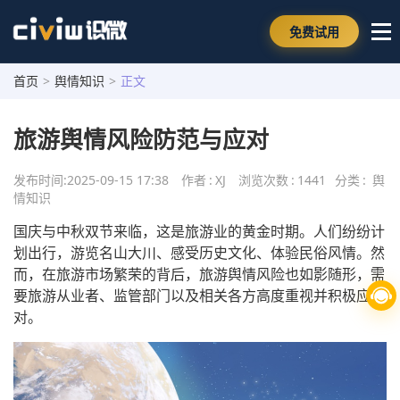
免费试用
首页
>
舆情知识
>
正文
旅游舆情风险防范与应对
发布时间:
2025-09-15 17:38
作者
:
XJ
浏览次数
:
1441
分类
:
舆
情知识
国庆与中秋双节来临，这是旅游业的黄金时期。人们纷纷计
划出行，游览名山大川、感受历史文化、体验民俗风情。然
而，在旅游市场繁荣的背后，旅游舆情风险也如影随形，需
要旅游从业者、监管部门以及相关各方高度重视并积极应
对。