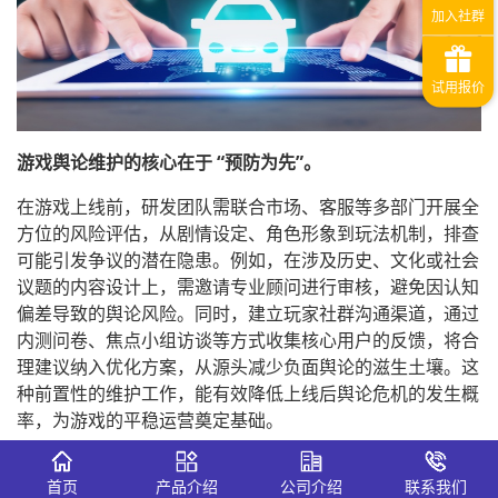
游戏舆论维护的核心在于 “预防为先”。
在游戏上线前，研发团队需联合市场、客服等多部门开展全
方位的风险评估，从剧情设定、角色形象到玩法机制，排查
可能引发争议的潜在隐患。例如，在涉及历史、文化或社会
议题的内容设计上，需邀请专业顾问进行审核，避免因认知
偏差导致的舆论风险。同时，建立玩家社群沟通渠道，通过
内测问卷、焦点小组访谈等方式收集核心用户的反馈，将合
理建议纳入优化方案，从源头减少负面舆论的滋生土壤。这
种前置性的维护工作，能有效降低上线后舆论危机的发生概
率，为游戏的平稳运营奠定基础。
当游戏进入正式运营阶段，游戏舆论维护的重心转向实时监
首页
产品介绍
公司介绍
联系我们
测与快速响应。