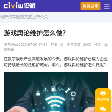
免费试用
地产
汽车
服装
文旅
上市
公关
首页
>
舆情知识
>
正文
游戏舆论维护怎么做？
发布时间:
2025-07-30 17:41
作者
:
XJ
浏览次数
:
2600
分类
:
舆
情知识
在数字娱乐产业高速发展的今天，游戏舆论维护已成为企业
可持续增长的隐形护城河。那么，游戏舆论维护怎么做呢？