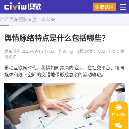
免费试用
地产
汽车
服装
文旅
上市
公关
首页
>
舆情知识
>
正文
舆情脉络特点是什么包括哪些？
发布时间:
2025-09-16 17:33
作者
:
XJ
浏览次数
:
1632
分类
:
舆
情知识
移动互联网时代，舆情如同奔涌的暗河，在社交平台、新闻
媒体和线下空间的交错地带形成复杂的流动轨迹。