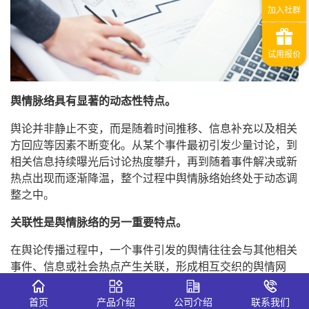
舆情脉络具有显著的动态性特点。
舆论并非静止不变，而是随着时间推移、信息补充以及相关
方回应等因素不断变化。从某个事件最初引发少量讨论，到
相关信息持续曝光后讨论热度攀升，再到随着事件解决或新
热点出现而逐渐降温，整个过程中舆情脉络始终处于动态调
整之中。
关联性是舆情脉络的另一重要特点。
在舆论传播过程中，一个事件引发的舆情往往会与其他相关
事件、信息或社会热点产生关联，形成相互交织的舆情网
络，而舆情脉络则清晰地展现出这种关联关系。某一领域的
事件舆情，可能会牵扯出同一行业内的其他企业问题，或者
首页
产品介绍
公司介绍
联系我们