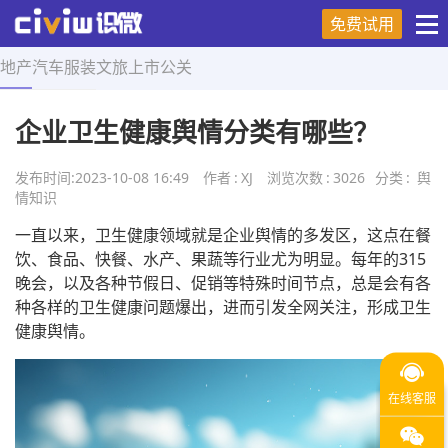
免费试用
地产
汽车
服装
文旅
上市
公关
首页
>
舆情知识
>
正文
企业卫生健康舆情分类有哪些？
发布时间:
2023-10-08 16:49
作者
:
XJ
浏览次数
:
3026
分类
:
舆
情知识
一直以来，卫生健康领域就是企业舆情的多发区，这点在餐
饮、食品、快餐、水产、果蔬等行业尤为明显。每年的315
晚会，以及各种节假日、促销等特殊时间节点，总是会有各
种各样的卫生健康问题爆出，进而引发全网关注，形成卫生
健康舆情。