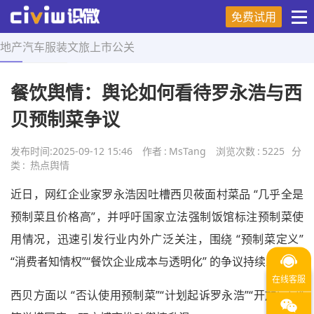
免费试用
地产
汽车
服装
文旅
上市
公关
首页
>
热点舆情
>
正文
餐饮舆情：舆论如何看待罗永浩与西
贝预制菜争议
发布时间:
2025-09-12 15:46
作者
:
MsTang
浏览次数
:
5225
分
类
:
热点舆情
近日，网红企业家罗永浩因吐槽西贝莜面村菜品 “几乎全是
预制菜且价格高”，并呼吁国家立法强制饭馆标注预制菜使
用情况，迅速引发行业内外广泛关注，围绕 “预制菜定义”
“消费者知情权”“餐饮企业成本与透明化” 的争议持续发酵。
西贝方面以 “否认使用预制菜”“计划起诉罗永浩”“开放后厨”