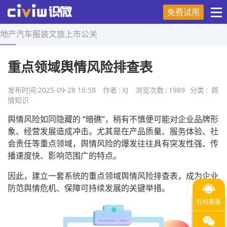
免费试用
地产
汽车
服装
文旅
上市
公关
首页
>
舆情知识
>
正文
重点领域舆情风险排查表
发布时间:
2025-09-28 16:58
作者
:
XJ
浏览次数
:
1989
分类
:
舆
情知识
舆情风险如同隐藏的 “暗礁”，稍有不慎便可能对企业品牌形
象、经营发展造成冲击。尤其是在产品质量、服务体验、社
会责任等重点领域，舆情风险的爆发往往具有突发性强、传
播速度快、影响范围广的特点。
因此，建立一套系统的重点领域舆情风险排查表，成为企业
防范舆情危机、保障可持续发展的关键举措。