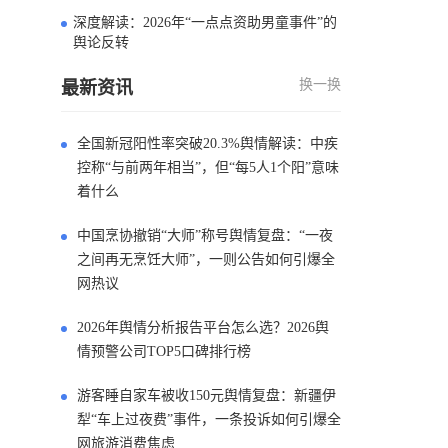
深度解读：2026年“一点点资助男童事件”的
4
舆论反转
换一换
最新资讯
全国新冠阳性率突破20.3%舆情解读：中疾
控称“与前两年相当”，但“每5人1个阳”意味
着什么
中国烹协撤销“大师”称号舆情复盘：“一夜
之间再无烹饪大师”，一则公告如何引爆全
网热议
2026年舆情分析报告平台怎么选？2026舆
情预警公司TOP5口碑排行榜
游客睡自家车被收150元舆情复盘：新疆伊
犁“车上过夜费”事件，一条投诉如何引爆全
网旅游消费焦虑