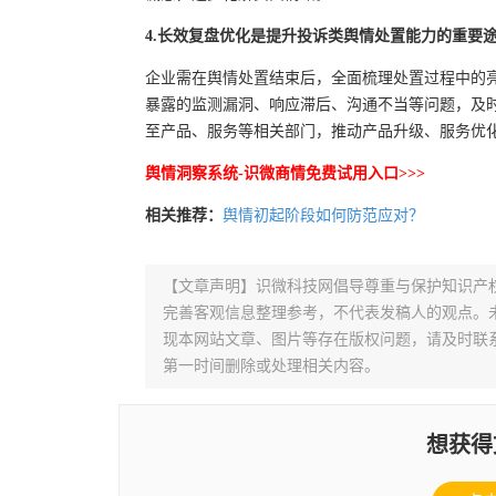
4.长效复盘优化是提升投诉类舆情处置能力的重要
企业需在舆情处置结束后，全面梳理处置过程中的
暴露的监测漏洞、响应滞后、沟通不当等问题，及
至产品、服务等相关部门，推动产品升级、服务优
舆情洞察系统-识微商情免费试用入口>>>
相关推荐：
舆情初起阶段如何防范应对？
【文章声明】识微科技网倡导尊重与保护知识产
完善客观信息整理参考，不代表发稿人的观点。
现本网站文章、图片等存在版权问题，请及时联系并发邮件至
第一时间删除或处理相关内容。
想获得