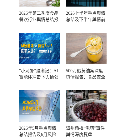
2026年第二季度食品
2026上半年重点舆情
餐饮行业舆情总结报
总结及下半年舆情前
告及第三季度风险预
瞻和风控报告
测
“小龙虾”退潮记：AI
500万假黄油案深度
智能体冲击下舆情公
舆情报告：食品安全
关人的工具选择回摆
监管，到底失守在哪
一环？
2026年5月重点舆情
漳州杨梅“泡药”事件
总结报告及6月风险
舆情深度复盘