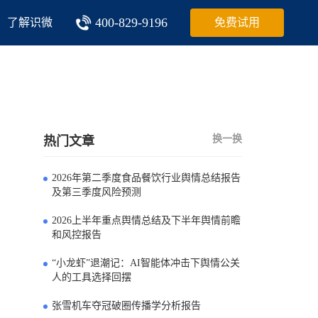
400-829-9196
了解识微
免费试用
换一换
热门文章
2026年第二季度食品餐饮行业舆情总结报告
0
及第三季度风险预测
2026上半年重点舆情总结及下半年舆情前瞻
1
和风控报告
“小龙虾”退潮记：AI智能体冲击下舆情公关
2
人的工具选择回摆
张雪机车夺冠破圈传播学分析报告
3