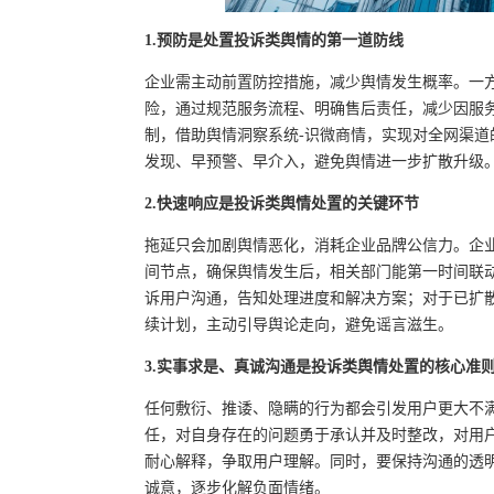
1.预防是处置投诉类舆情的第一道防线
企业需主动前置防控措施，减少舆情发生概率。一
险，通过规范服务流程、明确售后责任，减少因服
制，借助舆情洞察系统-识微商情，实现对全网渠
发现、早预警、早介入，避免舆情进一步扩散升级
2.快速响应是投诉类舆情处置的关键环节
拖延只会加剧舆情恶化，消耗企业品牌公信力。企
间节点，确保舆情发生后，相关部门能第一时间联
诉用户沟通，告知处理进度和解决方案；对于已扩
续计划，主动引导舆论走向，避免谣言滋生。
3.实事求是、真诚沟通是投诉类舆情处置的核心准
任何敷衍、推诿、隐瞒的行为都会引发用户更大不
任，对自身存在的问题勇于承认并及时整改，对用
耐心解释，争取用户理解。同时，要保持沟通的透
诚意，逐步化解负面情绪。