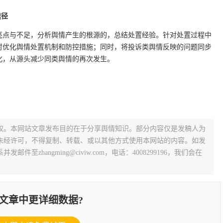
途径
亮点与不足，分析舆情产生的根源的，总结处置经验。针对处置过程中
时优化舆情处置机制和防控措施；同时，将投诉类舆情反映的问题同步
化，从源头减少同类舆情的再次发生。
权。本网站文章发布目的在于分享舆情知识。部分内容仅是发稿人为
未经许可，不得复制、转载、或以其他方式使用本网站的内容。如发
zhangming@civiw.com，电话：4008299196，我们会在
文章中更详细数据?